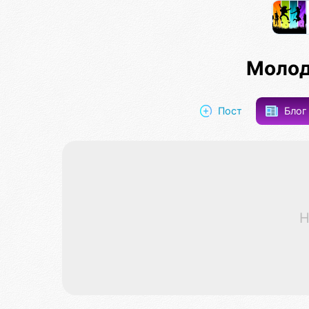
Молод
Пост
Бло
Н