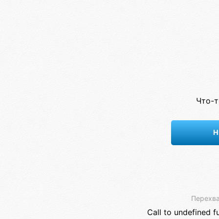
Что-т
Н
Перехва
Call to undefined f