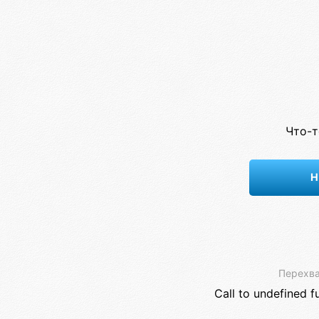
Что-т
Н
Перехва
Call to undefined f