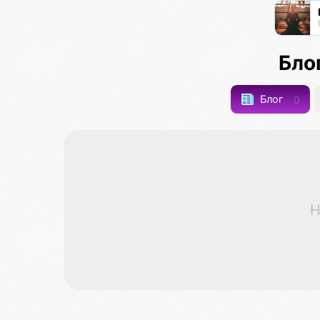
Бло
Блог
0
Н