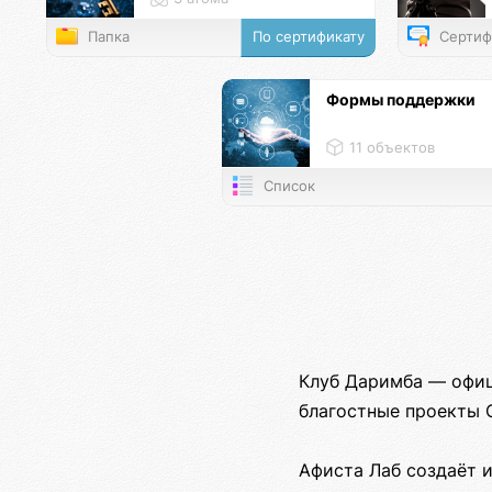
Папка
По сертификату
Сертиф
Формы поддержки
11 объектов
Список
Клуб Даримба — офиц
благостные проекты 
Афиста Лаб создаёт 