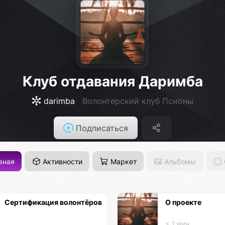
Клуб отдавания Даримба
darimba
Волонтерский клуб Псионы
Подписаться
вная
Активности
Маркет
Альбомы
Сертификация волонтёров
О проекте
< 1 мин.