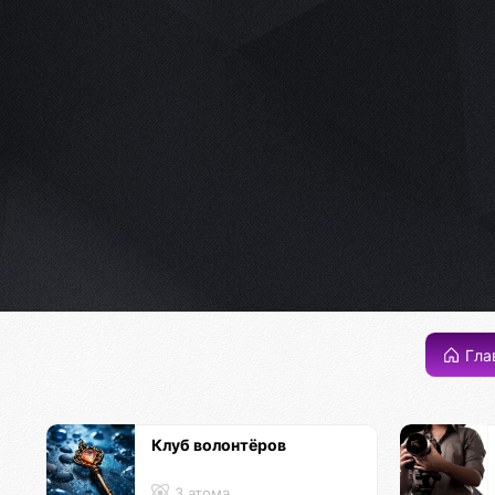
Гла
Клуб волонтёров
3 атома