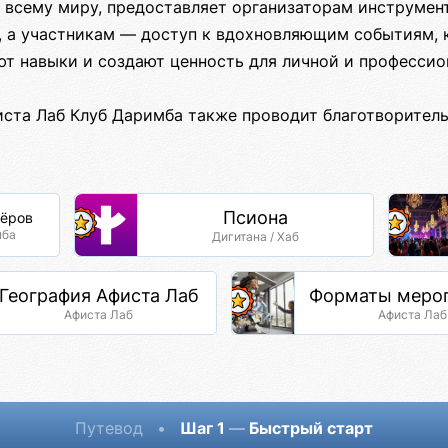
 всему миру, предоставляет организаторам инструмен
, а участникам — доступ к вдохновляющим событиям, 
ют навыки и создают ценность для личной и профессио
иста Лаб Клуб Даримба также проводит благотворител
Псиона
тёров
мба
Дигитана / Хаб
География Афиста Лаб
Форматы меро
Афиста Лаб
Афиста Лаб
Путевод
•
Шаг 1
—
Быстрый старт