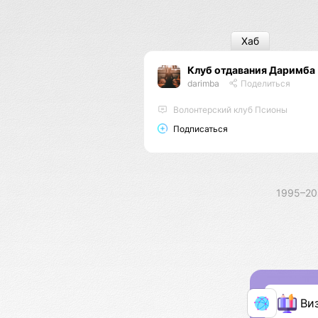
Хаб
Клуб отдавания Даримба
darimba
Поделиться
Волонтерский клуб Псионы
Подписаться
1995–2
Ви