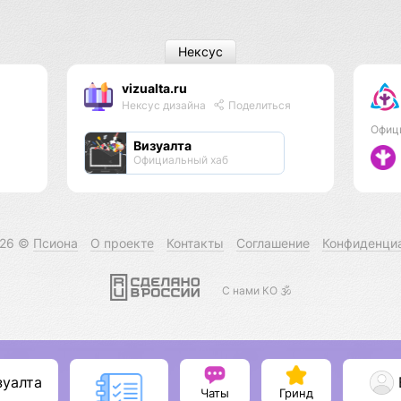
Нексус
vizualta.ru
Нексус дизайна
Поделиться
Офиц
Визуалта
Официальный хаб
026 ©
Псиона
О проекте
Контакты
Соглашение
Конфиденци
С нами КО 🕉️
зуалта
Чаты
Гринд