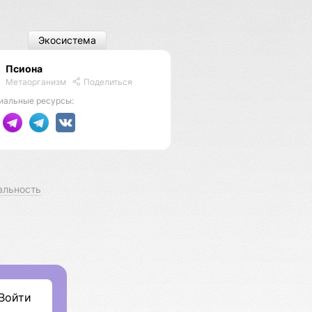
Экосистема
Псиона
Метаорганизм
Поделиться
иальные ресурсы:
альность
Войти