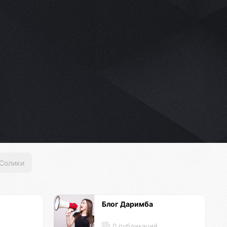
Солики
Блог Даримба
0 публикаций