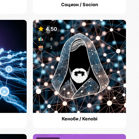
Социон / Socion
4.50
8
3
Кеноби / Kenobi