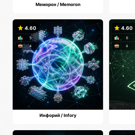
Меморон / Memoron
4.60
4.60
5
6
4
4
Инфорий / Infory