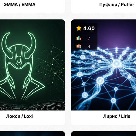
ЭММА / EMMA
Пуфлер / Pufler
4.60
7
4
Локси / Loxi
Лирис / Liris