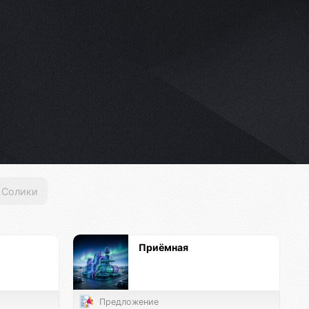
Солики
Приёмная
Предложение