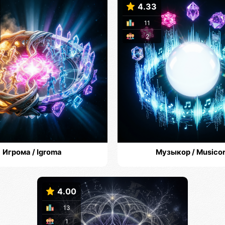
4.33
11
2
Игрома / Igroma
Музыкор / Musico
4.00
13
1