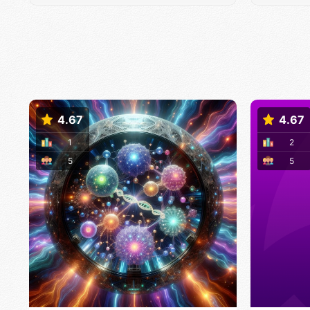
4.67
4.67
1
2
5
5