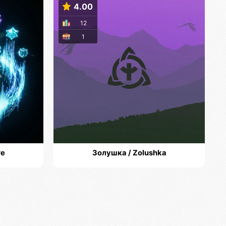
4.00
12
1
re
Золушка / Zolushka