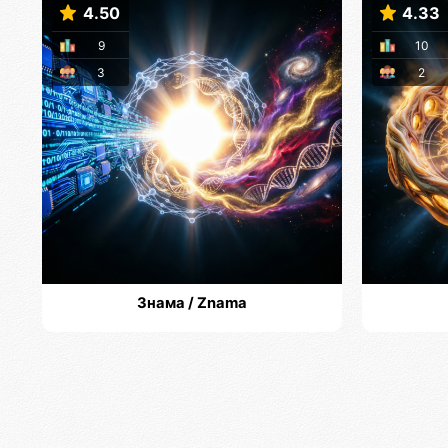
4.50
4.33
9
10
3
2
Знама / Znama