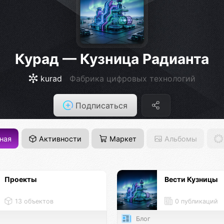
Курад — Кузница Радианта
kurad
Фабрика цифровых технологий
Подписаться
ная
Активности
Маркет
Альбомы
Проекты
Вести Кузницы
13 объектов
0 публикаций
Блог