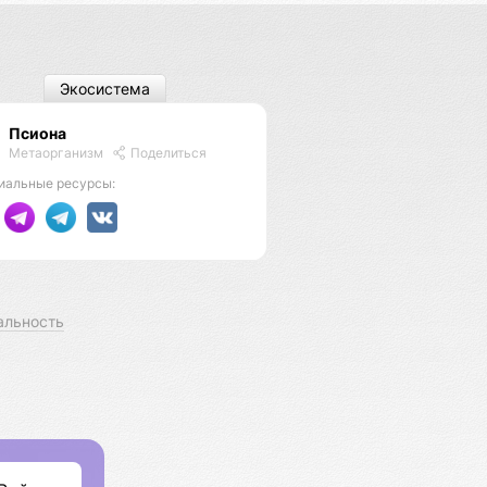
Экосистема
Псиона
Метаорганизм
Поделиться
иальные ресурсы:
альность