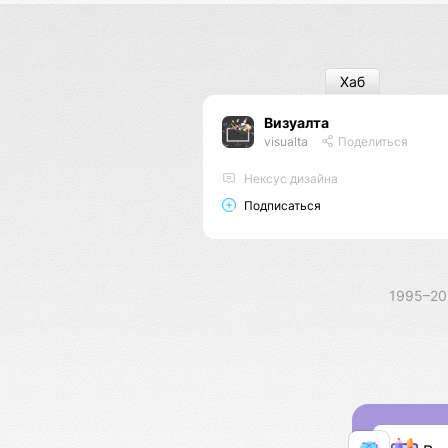
Хаб
Визуалта
visualta
Поделиться
Нексус дизайна
Подписаться
1995–2