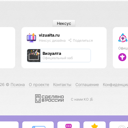
Нексус
vizualta.ru
Нексус дизайна
Поделиться
Офиц
Визуалта
Официальный хаб
026 ©
Псиона
О проекте
Контакты
Соглашение
Конфиденци
С нами КО 🕉️