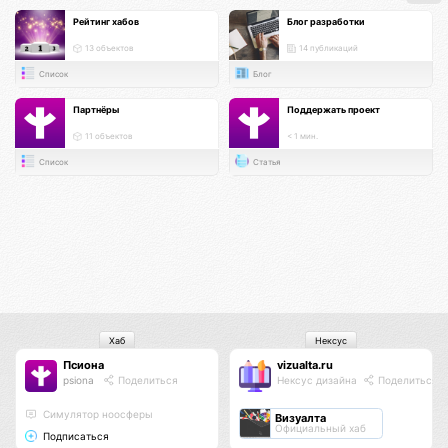
Рейтинг хабов
Блог разработки
13 объектов
14 публикаций
Список
Блог
Партнёры
Поддержать проект
11 объектов
< 1 мин.
Список
Статья
Хаб
Нексус
Псиона
vizualta.ru
psiona
Поделиться
Нексус дизайна
Поделиться
Cимулятор ноосферы
Визуалта
Официальный хаб
Подписаться