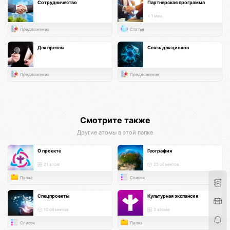
Сотрудничество
Партнерская программа
< 1 мин.
Предложение
Статья
Для прессы
Связь для циоков
Предложение
Предложение
Смотрите также
Другие атомы в этой папке
О проекте
География
21 атом
25 объектов
Папка
Список
Спецпроекты
Культурная экспансия
10 объектов
3 атома
Список
Папка