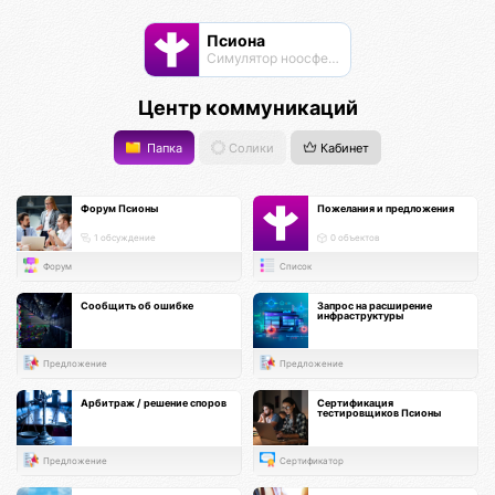
Псиона
Cимулятор ноосферы
Центр коммуникаций
Папка
Солики
Кабинет
Форум Псионы
Пожелания и предложения
1 обсуждение
0 объектов
Форум
Список
Сообщить об ошибке
Запрос на расширение
инфраструктуры
Предложение
Предложение
Арбитраж / решение споров
Сертификация
тестировщиков Псионы
Предложение
Сертификатор