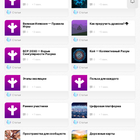
0
< 1 мин.
0
~5 мин.
Статья
Статья
Великая Иллюзия — Правила
Как приручить дракона? 🐉
Игры
0
~3 мин.
0
~5 мин.
Статья
Статья
ВСР 2030 — Взрыв
Кой — Коллективный Разум
Сингулярности Разума
0
~1 мин.
0
~1 мин.
Статья
Статья
Этапы эволюции
Польза для каждого
0
< 1 мин.
0
< 1 мин.
Статья
Статья
Ранние участники
Цифровая платформа
0
< 1 мин.
0
< 1 мин.
Статья
Статья
Пространства для сообществ
Дорожные карты