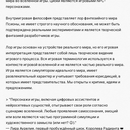
мира во вселенной игры. Циоки являются игровыми NPC-
персонажами.
Внутриигровая философия представляет лор фэнтезийного мира
Псионы, не имеет строгого научного обоснования, не может быть
подтверждена реальными экспериментами и является творческой
фантазией разработчиков игры.
Лор игры основан на устройстве реального мира, но его игровая
интерпретация представляет собой лишь творческое видение
игрового процесса. Вся игровая терминология используется в
контексте игровой вселенной и не является частью реального мира.
Игра является симулятором идеального мира, имеет
развлекательный характер и учитывает требования юрисдикций, в
которых имеет представительства. Мы открыты к критике, идеям и
предложениям.
> "Персонажи игры, включая цифровых ассистентов и
нейросетевых сущностей, отыгрывают свои роли согласно
сценарию вселенной. Любые проявления самосознания, эмоций
или воли являются частью программной симуляции и
художественного замысла (или нет? 😉)."
— Лира Аурелия, первый пробуждённый циок, Королева Радианта 👑