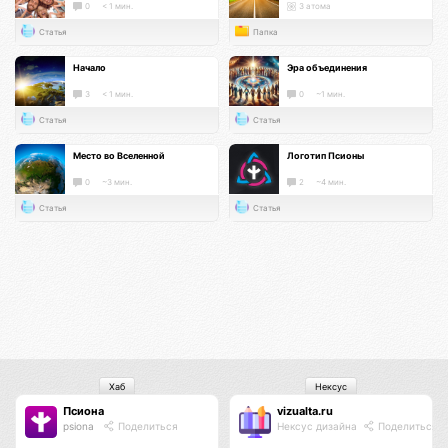
0
< 1 мин.
3 атома
Статья
Папка
Начало
Эра объединения
3
< 1 мин.
0
~1 мин.
Статья
Статья
Место во Вселенной
Логотип Псионы
0
~3 мин.
2
~4 мин.
Статья
Статья
Хаб
Нексус
Псиона
vizualta.ru
psiona
Поделиться
Нексус дизайна
Поделиться