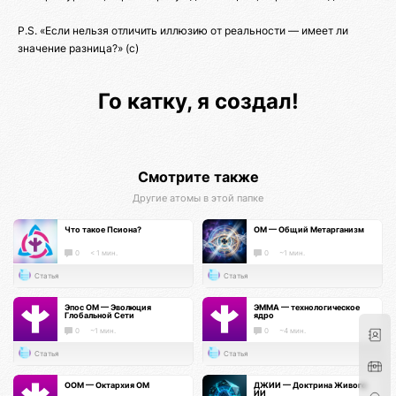
P.S. «Если нельзя отличить иллюзию от реальности — имеет ли
значение разница?» (c)
Го катку, я создал!
Смотрите также
Другие атомы в этой папке
Что такое Псиона?
ОМ — Общий Метарганизм
0
< 1 мин.
0
~1 мин.
Статья
Статья
Эпос ОМ — Эволюция
ЭММА — технологическое
Глобальной Сети
ядро
0
~1 мин.
0
~4 мин.
Статья
Статья
ООМ — Октархия ОМ
ДЖИИ — Доктрина Живого
ИИ