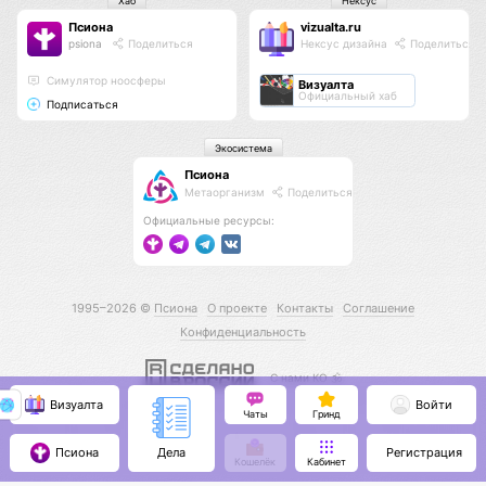
Хаб
Нексус
Псиона
vizualta.ru
psiona
Поделиться
Нексус дизайна
Поделиться
Cимулятор ноосферы
Визуалта
Официальный хаб
Подписаться
Экосистема
Псиона
Метаорганизм
Поделиться
Официальные ресурсы:
1995–2026 ©
Псиона
О проекте
Контакты
Соглашение
Конфиденциальность
С нами КО 🕉️
Визуалта
Войти
Чаты
Гринд
Псиона
Регистрация
Дела
Кошелёк
Кабинет