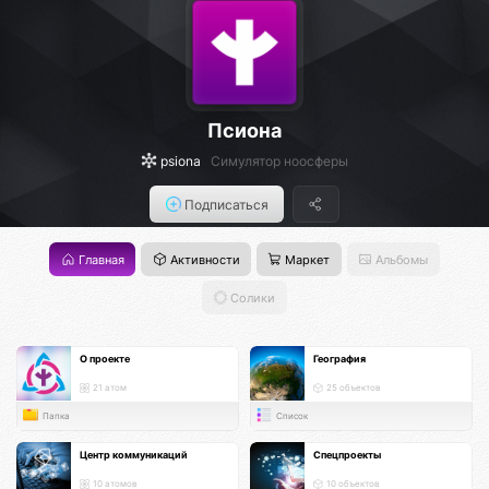
Псиона
psiona
Cимулятор ноосферы
Подписаться
Главная
Активности
Маркет
Альбомы
Солики
О проекте
География
21 атом
25 объектов
Папка
Список
Центр коммуникаций
Спецпроекты
10 атомов
10 объектов