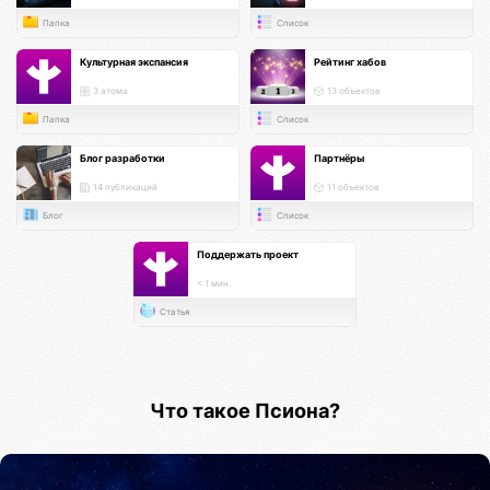
Папка
Список
Культурная экспансия
Рейтинг хабов
3 атома
13 объектов
Папка
Список
Блог разработки
Партнёры
14 публикаций
11 объектов
Блог
Список
Поддержать проект
< 1 мин.
Статья
Что такое Псиона?