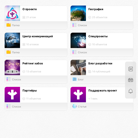
О проекте
География
21 атом
25 объектов
Папка
Список
Центр коммуникаций
Спецпроекты
10 атомов
10 объектов
Папка
Список
Рейтинг хабов
Блог разработки
13 объектов
14 публикаций
Список
Блог
Партнёры
Поддержать проект
11 объектов
< 1 мин.
Список
Статья