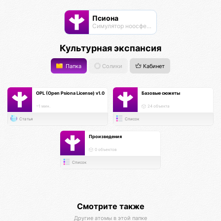
Псиона
Cимулятор ноосферы
Культурная экспансия
Папка
Солики
Кабинет
OPL (Open Psiona License) v1.0
Базовые сюжеты
~1 мин.
24 объекта
Статья
Список
Произведения
0 объектов
Список
Смотрите также
Другие атомы в этой папке