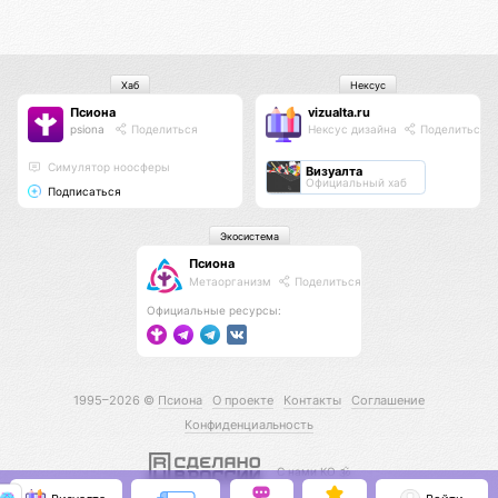
Хаб
Нексус
Псиона
vizualta.ru
psiona
Поделиться
Нексус дизайна
Поделиться
Cимулятор ноосферы
Визуалта
Официальный хаб
Подписаться
Экосистема
Псиона
Метаорганизм
Поделиться
Официальные ресурсы:
1995–2026 ©
Псиона
О проекте
Контакты
Соглашение
Конфиденциальность
С нами КО 🕉️