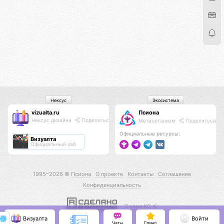
Нексус
Экосистема
vizualta.ru
Псиона
Нексус дизайна
Поделиться
Метаорганизм
Поделиться
Официальные ресурсы:
Визуалта
Официальный хаб
1995–2026 ©
Псиона
О проекте
Контакты
Соглашение
Конфиденциальность
С нами КО 🕉️
Визуалта
Войти
Чаты
Гринд