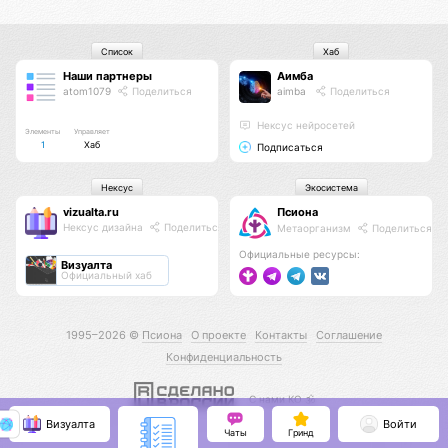
Список
Хаб
Наши партнеры
Аимба
atom1079
Поделиться
aimba
Поделиться
Нексус нейросетей
Элементы
Управляет
1
Хаб
Подписаться
Нексус
Экосистема
vizualta.ru
Псиона
Нексус дизайна
Поделиться
Метаорганизм
Поделиться
Официальные ресурсы:
Визуалта
Официальный хаб
1995–2026 ©
Псиона
О проекте
Контакты
Соглашение
Конфиденциальность
С нами КО 🕉️
Визуалта
Войти
Чаты
Гринд