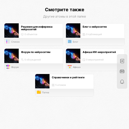
Смотрите также
Другие атомы в этой папке
Решения для инференса
Блог о нейросетях
нейросетей
0 объектов
0 публикаций
Список
Блог
Форум по нейросетям
Афиша ИИ-мероприятий
0 обсуждений
0 мероприятий
Форум
Афиша
Справочники и рейтинги
5 атомов
Папка