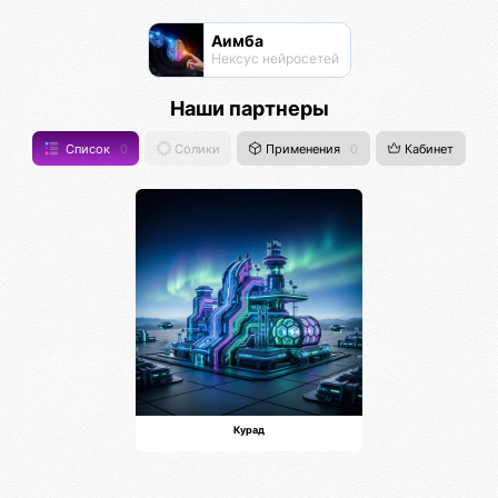
Аимба
Нексус нейросетей
Наши партнеры
Список
0
Солики
Применения
0
Кабинет
Курад