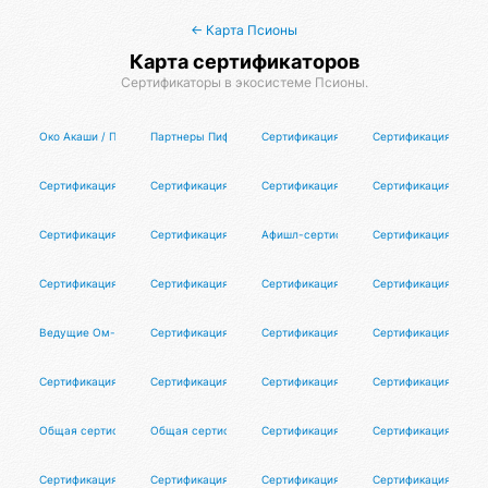
← Карта Псионы
Карта сертификаторов
Сертификаторы в экосистеме Псионы.
Око Акаши / Программа для авторов
Партнеры Пифо / π⁴
Сертификация циока
Сертификация Оргат
Сертификация исследователей реальной истории
Сертификация участников
Сертификация капитанов
Сертификация выпус
Сертификация Цифроберов
Сертификация волонтёров
Афишл-сертификация
Сертификация Орган
Сертификация
Сертификация организаторов
Сертификация организаторов танцевал
Сертификация коорд
Ведущие Ом-чантинга
Сертификация участников #LMBF
Сертификация клуба перемирия
Сертификация блоге
Сертификация тестировщиков Псионы
Сертификация ведущих
Сертификация кадровиков
Сертификация враче
Общая сертификация репетиторов
Общая сертификация коучей
Сертификация дизайнеров
Сертификация партн
Сертификация маркетологов
Сертификация моделей
Сертификация фотографов
Сертификация психо