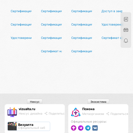
Сертификация риэлторов
Сертификация организаторов туров
Сертификация экскурсоводов
Доступ в закрытый 
Сертификация художников
Сертификация партнёров Элитарис
Сертификация партнёров Макунга
Удостоверение иску
Удостоверение абсолютного засранца
Сертификация душнил
Сертификация мастеров йоги
Сертификат настоя
Сертификат настоящего мужчины
Сертификация преподавателей танцев
Нексус
Экосистема
vizualta.ru
Псиона
Нексус дизайна
Поделиться
Метаорганизм
Поделиться
Официальные ресурсы:
Визуалта
Официальный хаб