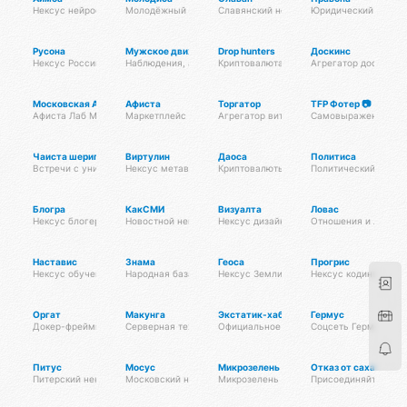
Нексус нейросетей
Молодёжный нексус
Славянский нексус
Юридический нексу
Русона
Мужское движение
Drop hunters
Доскинс
Нексус России
Наблюдения, анализ, обсуждения
Криптовалюта
Агрегатор досок об
Московская Афиста
Афиста
Торгатор
TFP Фотер 📷
Афиста Лаб Москвы и Подпосковья
Маркетплейс мероприятий
Агрегатор витрин
Самовыражение с по
Чаиста шериг
Виртулин
Даоса
Политиса
Встречи с уникальной отмосферой и утончёными ароматами
Нексус метавселенных
Криптовалюты и блокчейны
Политический нексу
Блогра
КакСМИ
Визуалта
Ловас
Нексус блогеров
Новостной нексус
Нексус дизайна
Отношения и любов
Наставис
Знама
Геоса
Прогрис
Нексус обучения
Народная база знаний
Нексус Земли
Нексус кодинга
Оргат
Макунга
Экстатик-хаб
Гермус
Докер-фреймворк
Серверная технология
Официальное сообщество Омисты
Соцсеть Германии
Питус
Мосус
Микрозелень оптом
Отказ от сахара
Питерский нексус
Московский нексус
Микрозелень оптом для поставщиков, в 
Присоединяйтесь к 