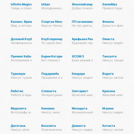
Infinite Magicraid
Urban
Женский мир
GameMax
Гайды и помощь по игре
Молодежное движение по улицам города
Добро пожаловать в мир красоты и гарм
Приветствую всех на
Космос. Время. Пространство.
Спартак Москва
ПП на минималках
Финола
Мир, в котором живет каждый из нас
Красно-белый контент. Новости. Мысли. Расписание матчей
Не про диеты, про здоровье. Только сам
Деньги и финансы
Деловой Клуб Русской Дружины
Клуб перемирия
Арефьева Раиса Дмитриевна
Омиста
Неофициальный хаб
То самое место
Художник-педагог
Нексус медитации
Премия Хаба-Хаба
Барни Котариен
XCOM 3
Тансалта
Антипремия хабов
Кот-пианист
База знаний по XCOM 3
Нексус танцев
Туризиум
Подаримба
Киндера
Водита
Нексус туризма
Праздники и отдых
Нексус родителей
Нексус автолюбител
Работис
Словаста
Элитарист
Красона
Работа и карьера
Литературный нексус
Мужской нексус
Женский нексус
Моделито
Киномис
Мелодита
Игрома
Фотографы и модели
Нексус кино
Музыкальный нексус
Нексус видеоигр
Дигитана
Веселита
Домиста
Котиста
Нексус айти
Развлекательный нексус
Нексус недвижимости
Нексус питомцев