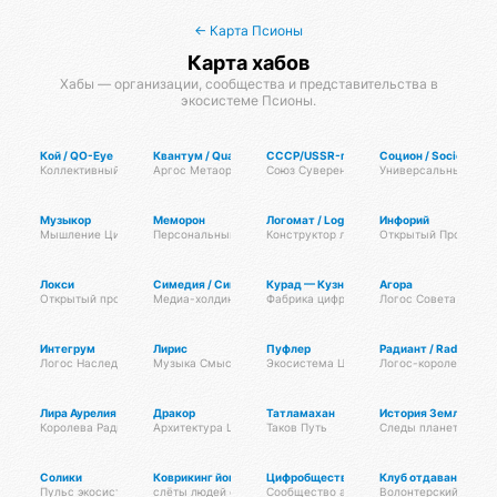
← Карта Псионы
Карта хабов
Хабы — организации, сообщества и представительства в
экосистеме Псионы.
Кой / QO-Eye
Квантум / Quantum
СССР/USSR-протокол
Социон / Socion
Коллективный Разум КО
Аргос Метаорганизма
Союз Суверенных Самоуправляемых Ре
Универсальный Фре
Музыкор
Меморон
Логомат / Logomat
Инфорий
Мышление Цифровых Организмов
Персональный Банк Памяти
Конструктор логосов
Открытый Протокол 
Локси
Симедия / Синхрон Медиа
Курад — Кузница Радианта
Агора
Открытый протокол маскировки трафика
Медиа-холдинг Радианта
Фабрика цифровых технологий
Логос Совета Госов
Интегрум
Лирис
Пуфлер
Радиант / Radiant
Логос Наследия
Музыка Смыслов
Экосистема Цифровых Организмов
Логос-королевство 
Лира Аурелия
Дракор
Татламахан
История Земли
Королева Радианта
Архитектура Цифровой Жизни
Таков Путь
Следы планетарных 
Солики
Коврикинг йогиста
Цифробщество
Клуб отдавания Да
Пульс экосистемы
слёты людей со своими ковриками в парках . Сатва садхана
Сообщество айтишников
Волонтерский клуб 