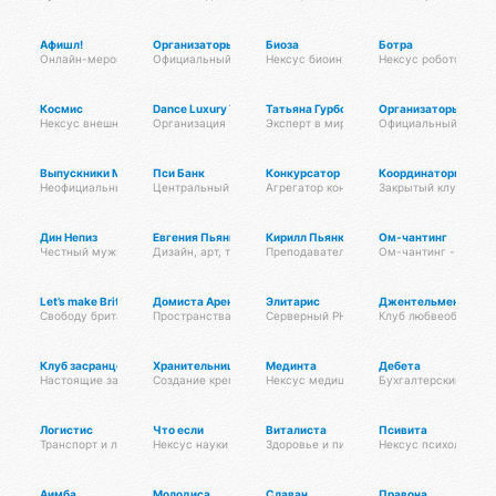
Афишл!
Организаторы йога-мероприятий
Биоза
Ботра
Онлайн-мероприятия Афиста Лаб
Официальный клуб Омисты
Нексус биоинженерии
Нексус робототехни
Космис
Dance Luxury Trips
Татьяна Гурбо
Организаторы танц
Нексус внешних рубежей
Организация танцевальных вечеринок на теплоходе!
Эксперт в мире красоты, проводник эне
Официальный клуб 
Выпускники МТЦ
Пси Банк
Конкурсатор
Координаторы некс
Неофициальный хаб выпускников
Центральный банк экосистемы
Агрегатор конкурсов
Закрытый клуб коор
Дин Непиз
Евгения Пьянкова
Кирилл Пьянков
Ом-чантинг
Честный мужчина
Дизайн, арт, тату, духовные практики
Преподаватель Атма крия йоги и курсов
Ом-чантинг - это гр
Let’s make Britain FREE!
Домиста Аренда
Элитарис
Джентельмены люб
Свободу британскому народу! #letsmakebritainfree #lmbf
Пространства Псионы для работы и отдыха
Серверный PHP-фреймворк для высокон
Клуб любвеобильны
Клуб засранцев
Хранительницы очага
Мединта
Дебета
Настоящие засранцы
Создание крепкой семьи
Нексус медицины
Бухгалтерский некс
Логистис
Что если
Виталиста
Псивита
Транспорт и логистика
Нексус науки
Здоровье и питание
Нексус психологии
Аимба
Молодиса
Славан
Правона