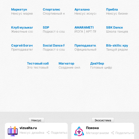
Маркетун
Спорталис
Арталано
Прибла
Нексус маркетинга
Спортивный нексус
Нексус искусств
Нексус бизнеса
Клуб музыкальных животных
SDP
AMARAMETI
SBK Dance
Животные создают музыку
Подкаст о социальных танцах
ЙОГА | АРТ ПРАКТИКИ | МЕДИТАЦИИ
Школа танцев – саль
Сергей Богачук
Social Dance Podcast
Преподаватели танцев
Bib-skills: кружки и
Преподаватель сальсы и бачаты
Подкаст о социальных танцах
Официальный клуб Тансалты
Танцуй рядом с дом
Тестовый хаб для тестирования хабов
Магнатор
ДевУбер
Это тестовый хаб
Создание онлайн-платформ и систем автоматиза
Готовые цифровые решения
Нексус
Экосистема
vizualta.ru
Псиона
Нексус дизайна
Поделиться
Метаорганизм
Поделиться