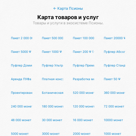
← Карта Псионы
Карта товаров и услуг
Товары и услуги в экосистеме Псионы.
Пакет 2 000 000 Ψ (-60%)
Пакет 500 000 Ψ (-50%)
Пакет 100 000 Ψ (-45%)
Пакет 20000 Ψ (-40%
Пакет 5000 Ψ (-30%)
Пакет 1000 Ψ (-20%)
Пакет 200 Ψ (-10%)
Пуфлер Абсолют
Пуфлер Доминант
Пуфлер Ультра
Пуфлер Премиум
Пуфлер Стандарт
Аренда ПУФа
Платная консультация
Разработка мобильного приложения
Пакет 50 Ψ
Проектирование цифрового продукта
Ботаническая свеча "Интуиция"
520 000 монет
360 000 монет
240 000 монет
180 000 монет
120 000 монет
72 000 монет
48 000 монет
30 000 монет
16 000 монет
10000 монет
5000 монет
3000 монет
2000 монет
1000 монет