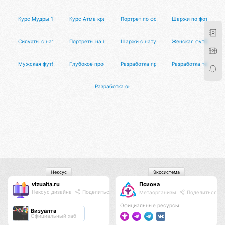
Курс Мудры 1 уровня
Курс Атма крия йоги
Портрет по фотографиии
Шаржи по фотограф
Силуэты с натуры на мероприятии
Портреты на празднике для гостей
Шаржи с натуры для гостей
Женская футболка П
Мужская футболка Псиона
Глубокое проектирование и запуск ядра платформы
Разработка приложения для Битрикс24
Разработка телегра
Разработка онлайн-сервиса или системы автомат
Нексус
Экосистема
vizualta.ru
Псиона
Нексус дизайна
Поделиться
Метаорганизм
Поделиться
Официальные ресурсы:
Визуалта
Официальный хаб