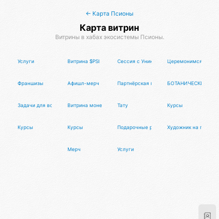
← Карта Псионы
Карта витрин
Витрины в хабах экосистемы Псионы.
Услуги
Витрина $PSI
Сессия с Уникальным Мастером Изобр
Церемонимся с пуэ
Франшизы
Афишл-мерч
Партнёрская программа Афиста Лаб
БОТАНИЧЕСКИЕ СВ
Задачи для волонтеров
Витрина монет
Тату
Курсы
Курсы
Курсы
Подарочные решения
Художник на праздн
Мерч
Услуги