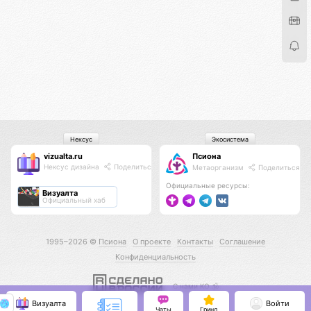
Нексус
Экосистема
vizualta.ru
Псиона
Нексус дизайна
Поделиться
Метаорганизм
Поделиться
Официальные ресурсы:
Визуалта
Официальный хаб
1995–2026 ©
Псиона
О проекте
Контакты
Соглашение
Конфиденциальность
С нами КО 🕉️
Визуалта
Войти
Чаты
Гринд