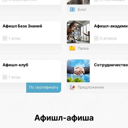
Блог
Афишл База Знаний
Афишл-академи
1 атом
0 атомов
Папка
Афишл-клуб
Сотрудничество
1 атом
По сертификату
Предложение
Афишл-афиша