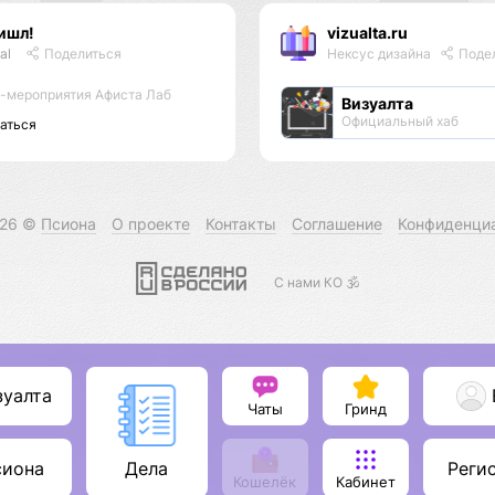
ишл!
vizualta.ru
al
Поделиться
Нексус дизайна
Поде
-мероприятия Афиста Лаб
Визуалта
Официальный хаб
аться
026 ©
Псиона
О проекте
Контакты
Соглашение
Конфиденци
С нами КО 🕉️
зуалта
Чаты
Гринд
сиона
Реги
Дела
Кошелёк
Кабинет