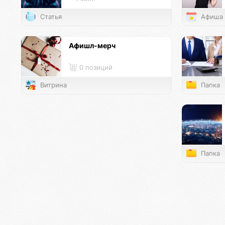
Статья
Афиша
Афишл-мерч
0 позиций
Витрина
Папка
Папка