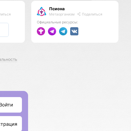
Псиона
Метаорганизм
Поделиться
литься
Официальные ресурсы:
альность
Войти
страция