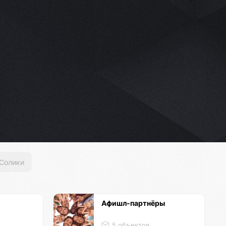
Солики
Афишл-партнёры
5 объектов