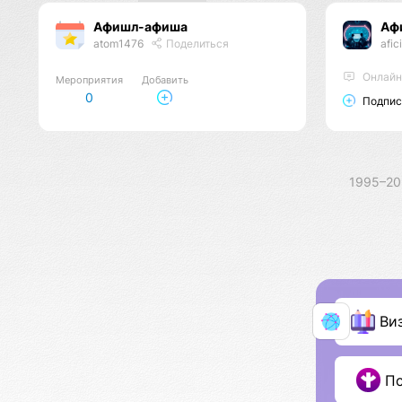
Афишл-афиша
Аф
atom1476
Поделиться
afici
Онлайн
Мероприятия
Добавить
0
Подпис
1995–2
Ви
П