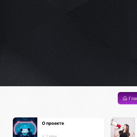
Гла
О проекте
< 1 мин.