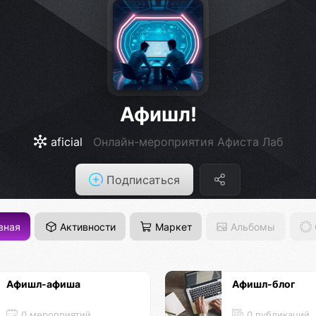
Афишл!
aficial
Онлайн-мероприятия Афиста Лаб
Подписаться
вная
Активности
Маркет
Альбомы
Афишл-афиша
Афишл-блог
0 мероприятий
0 публикаций