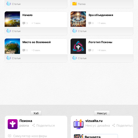
Статья
Папка
Начало
Эра объединения
3
< 1 мин.
0
~1 мин.
Статья
Статья
Место во Вселенной
Логотип Псионы
0
~3 мин.
2
~4 мин.
Статья
Статья
Хаб
Нексус
Псиона
vizualta.ru
psiona
Поделиться
Нексус дизайна
Поделиться
Cимулятор ноосферы
Визуалта