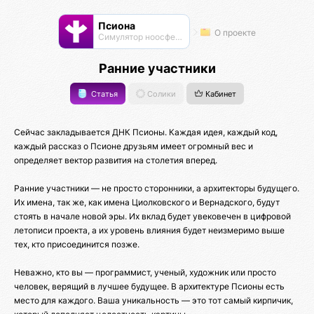
Псиона
О проекте
Cимулятор ноосферы
Ранние участники
Статья
Солики
Кабинет
Сейчас закладывается ДНК Псионы. Каждая идея, каждый код,
каждый рассказ о Псионе друзьям имеет огромный вес и
определяет вектор развития на столетия вперед.
Ранние участники — не просто сторонники, а архитекторы будущего.
Их имена, так же, как имена Циолковского и Вернадского, будут
стоять в начале новой эры. Их вклад будет увековечен в цифровой
летописи проекта, а их уровень влияния будет неизмеримо выше
тех, кто присоединится позже.
Неважно, кто вы — программист, ученый, художник или просто
человек, верящий в лучшее будущее. В архитектуре Псионы есть
место для каждого. Ваша уникальность — это тот самый кирпичик,