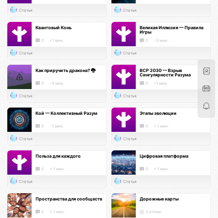
Статья
Статья
Квантовый Конь
Великая Иллюзия — Правила
Игры
0
~1 мин.
0
~3 мин.
Статья
Статья
Как приручить дракона? 🐉
ВСР 2030 — Взрыв
Сингулярности Разума
0
~5 мин.
0
~1 мин.
Статья
Статья
Кой — Коллективный Разум
Этапы эволюции
0
~1 мин.
0
< 1 мин.
Статья
Статья
Польза для каждого
Цифровая платформа
0
< 1 мин.
0
< 1 мин.
Статья
Статья
Пространства для сообществ
Дорожные карты
0
< 1 мин.
3 атома