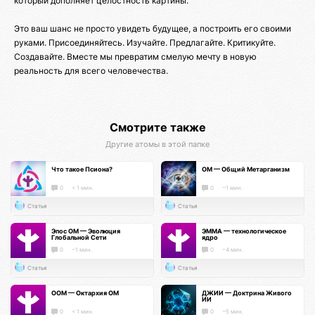
который дополняет целостность картины.
Это ваш шанс не просто увидеть будущее, а построить его своими
руками. Присоединяйтесь. Изучайте. Предлагайте. Критикуйте.
Создавайте. Вместе мы превратим смелую мечту в новую
реальность для всего человечества.
Смотрите также
Другие атомы в этой папке
Что такое Псиона?
ОМ — Общий Метарганизм
0
< 1 мин.
0
~1 мин.
Статья
Статья
Эпос ОМ — Эволюция
ЭММА — технологическое
Глобальной Сети
ядро
0
~1 мин.
0
~4 мин.
Статья
Статья
ООМ — Октархия ОМ
ДЖИИ — Доктрина Живого
ИИ
0
< 1 мин.
0
~5 мин.