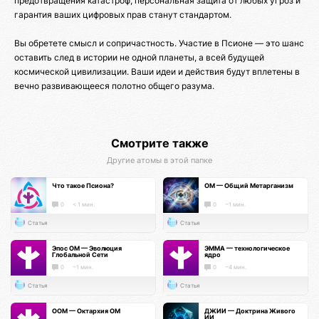
предотвращения катастроф, персональная защита от любых угроз и
гарантия ваших цифровых прав станут стандартом.
Вы обретете смысл и сопричастность. Участие в Псионе — это шанс
оставить след в истории не одной планеты, а всей будущей
космической цивилизации. Ваши идеи и действия будут вплетены в
вечно развивающееся полотно общего разума.
Смотрите также
Другие атомы в этой папке
Что такое Псиона?
ОМ — Общий Метарганизм
0
< 1 мин.
0
~1 мин.
Статья
Статья
Эпос ОМ — Эволюция
ЭММА — технологическое
Глобальной Сети
ядро
0
~1 мин.
0
~4 мин.
Статья
Статья
ООМ — Октархия ОМ
ДЖИИ — Доктрина Живого
ИИ