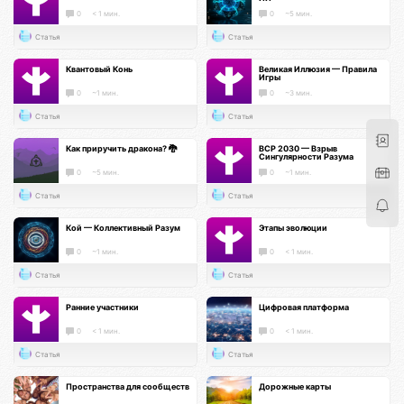
0
< 1 мин.
0
~5 мин.
Статья
Статья
Квантовый Конь
Великая Иллюзия — Правила
Игры
0
~1 мин.
0
~3 мин.
Статья
Статья
Как приручить дракона? 🐉
ВСР 2030 — Взрыв
Сингулярности Разума
0
~5 мин.
0
~1 мин.
Статья
Статья
Кой — Коллективный Разум
Этапы эволюции
0
~1 мин.
0
< 1 мин.
Статья
Статья
Ранние участники
Цифровая платформа
0
< 1 мин.
0
< 1 мин.
Статья
Статья
Пространства для сообществ
Дорожные карты