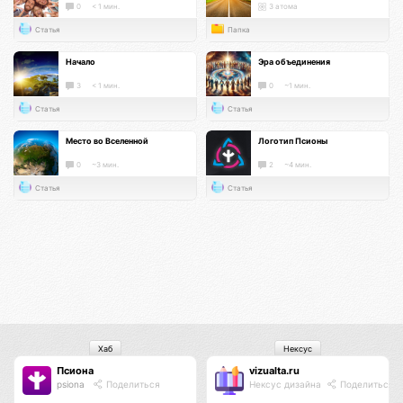
0
< 1 мин.
3 атома
Статья
Папка
Начало
Эра объединения
3
< 1 мин.
0
~1 мин.
Статья
Статья
Место во Вселенной
Логотип Псионы
0
~3 мин.
2
~4 мин.
Статья
Статья
Хаб
Нексус
Псиона
vizualta.ru
psiona
Поделиться
Нексус дизайна
Поделиться