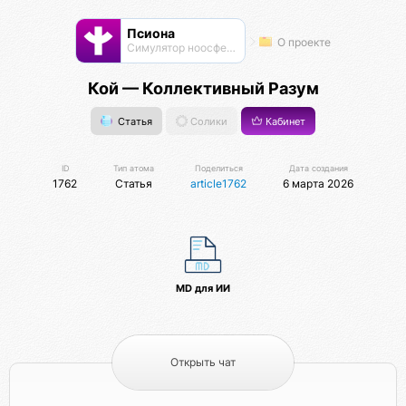
Псиона
О проекте
Cимулятор ноосферы
Кой — Коллективный Разум
Статья
Солики
Кабинет
ID
Тип атома
Поделиться
Дата создания
1762
Статья
article1762
6 марта 2026
MD для ИИ
Открыть чат