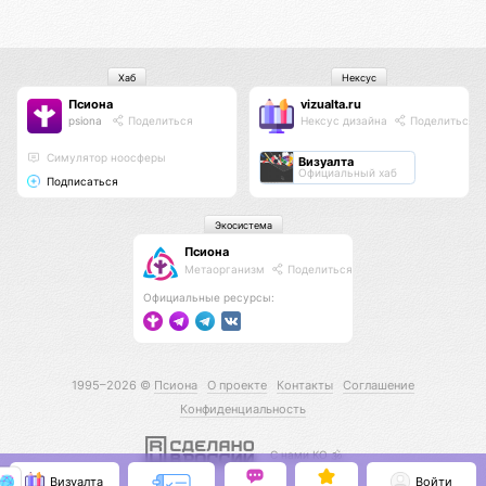
Хаб
Нексус
Псиона
vizualta.ru
psiona
Поделиться
Нексус дизайна
Поделиться
Cимулятор ноосферы
Визуалта
Официальный хаб
Подписаться
Экосистема
Псиона
Метаорганизм
Поделиться
Официальные ресурсы:
1995–2026 ©
Псиона
О проекте
Контакты
Соглашение
Конфиденциальность
С нами КО 🕉️
Визуалта
Войти