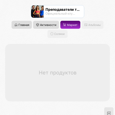
Преподаватели танцев
Официальный клуб Тансалты
Главная
Активности
Маркет
Альбомы
Солики
Нет продуктов