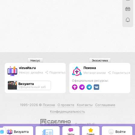
Нексус
Экосистема
vizualta.ru
Псиона
Нексус дизайна
Поделиться
Метаорганизм
Поделиться
Официальные ресурсы:
Визуалта
Официальный хаб
1995–2026 ©
Псиона
О проекте
Контакты
Соглашение
Конфиденциальность
С нами КО 🕉️
Визуалта
Войти
Чаты
Гринд