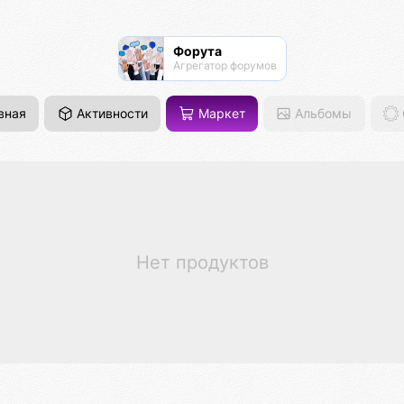
Форута
Агрегатор форумов
вная
Активности
Маркет
Альбомы
Нет продуктов