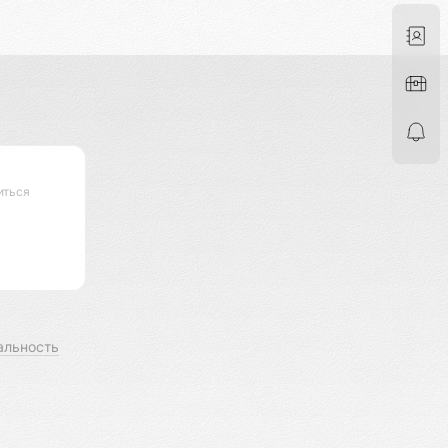
иться
альность