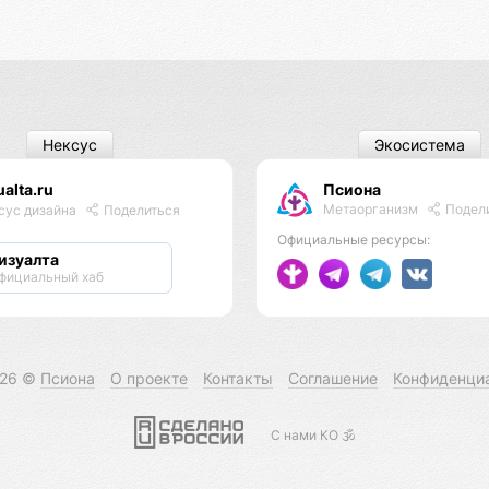
Нексус
Экосистема
ualta.ru
Псиона
Метаорганизм
Подел
сус дизайна
Поделиться
Официальные ресурсы:
изуалта
фициальный хаб
026 ©
Псиона
О проекте
Контакты
Соглашение
Конфиденци
С нами КО 🕉️