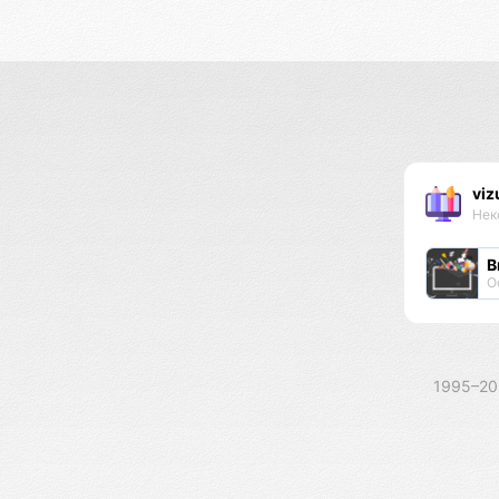
viz
Нек
В
О
1995–2