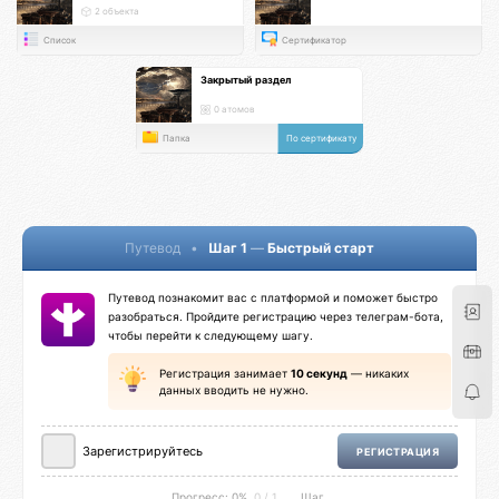
истории
2 объекта
Список
Сертификатор
Закрытый раздел
0 атомов
Папка
По сертификату
Путевод
•
Шаг 1
—
Быстрый старт
Путевод познакомит вас с платформой и поможет быстро
разобраться. Пройдите регистрацию через телеграм-бота,
чтобы перейти к следующему шагу.
Регистрация занимает
10 секунд
— никаких
данных вводить не нужно.
Зарегистрируйтесь
РЕГИСТРАЦИЯ
Прогресс: 0%
0 / 1
Шаг