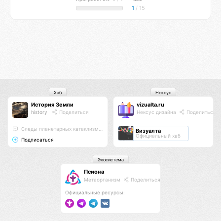
1
/ 15
Хаб
Нексус
История Земли
vizualta.ru
history
Поделиться
Нексус дизайна
Поделиться
Следы планетарных катаклизмов и высокоразвитых цивилизаций прошлого
Визуалта
Официальный хаб
Подписаться
Экосистема
Псиона
Метаорганизм
Поделиться
Официальные ресурсы: