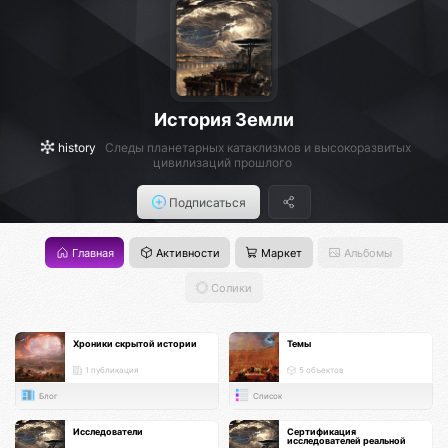
История Земли
history
Следы планетарных катаклизмов и высокоразвитых
цивилизаций прошлого
Подписаться
Главная
Активности
Маркет
Альбомы
Солики
Хроники скрытой истории
Темы
1 публикация
5 объектов
Блог
Список
Исследователи
Сертификация
исследователей реальной