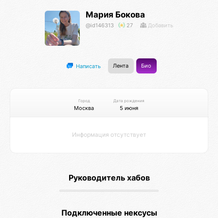
Мария Бокова
@id146313
27
Добавить
Лента
Био
Написать
Город
Дата рождения
Москва
5 июня
Информация отсутствует
Хранительницы очага
Руководитель хабов
Создание крепкой семьи
Подключенные нексусы