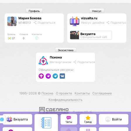
Профиль
Нексус
Мария Бокова
vizualta.ru
id146313
Поделиться
Нексус дизайна
Поделиться
Визуалта
Уровень
Соликов
Контакты
Официальный хаб
27
0
Экосистема
Псиона
Метаорганизм
Поделиться
Официальные ресурсы:
1995–2026 ©
Псиона
О проекте
Контакты
Соглашение
Конфиденциальность
С нами КО 🕉️
Визуалта
Войти
Чаты
Гринд