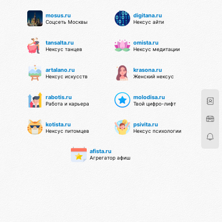
mosus.ru
digitana.ru
Соцсеть Москвы
Нексус айти
tansalta.ru
omista.ru
Нексус танцев
Нексус медитации
artalano.ru
krasona.ru
Нексус искусств
Женский нексус
rabotis.ru
molodisa.ru
Работа и карьера
Твой цифро-лифт
kotista.ru
psivita.ru
Нексус питомцев
Нексус психологии
afista.ru
Агрегатор афиш