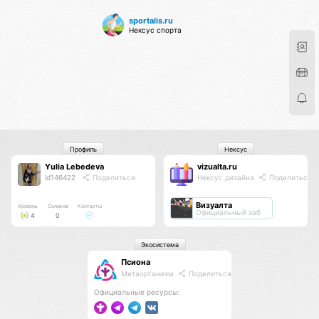
sportalis.ru
Нексус спорта
Профиль
Нексус
Yulia Lebedeva
vizualta.ru
id146422
Поделиться
Нексус дизайна
Поделиться
Визуалта
Уровень
Соликов
Контакты
Официальный хаб
4
0
Экосистема
Псиона
Метаорганизм
Поделиться
Официальные ресурсы: