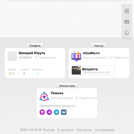
Профиль
Нексус
Валерий Юруть
vizualta.ru
id146619
Поделиться
Нексус дизайна
Поделиться
Визуалта
Уровень
Соликов
Контакты
Официальный хаб
1
0
Экосистема
Псиона
Метаорганизм
Поделиться
Официальные ресурсы:
1995–2026 ©
Псиона
О проекте
Контакты
Соглашение