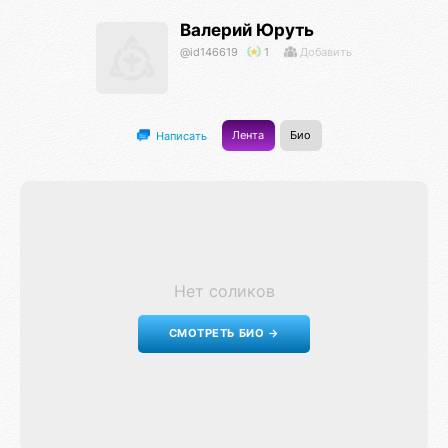
Валерий Юруть
@id146619
1
Добавить
Лента
Био
Написать
Нет соликов
СМОТРЕТЬ БИО →