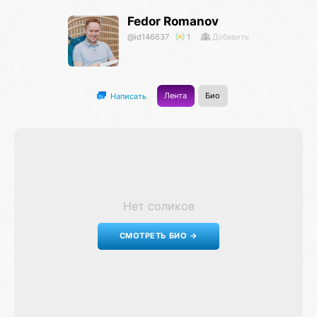
Fedor Romanov
@id146637
1
Добавить
Лента
Био
Написать
Нет соликов
СМОТРЕТЬ БИО →