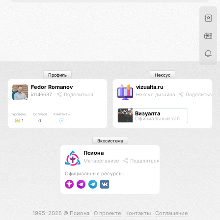
Профиль
Нексус
Fedor Romanov
vizualta.ru
id146637
Поделиться
Нексус дизайна
Поделиться
Визуалта
Уровень
Соликов
Контакты
Официальный хаб
1
0
Экосистема
Псиона
Метаорганизм
Поделиться
Официальные ресурсы:
1995–2026 ©
Псиона
О проекте
Контакты
Соглашение