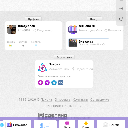
Профиль
Нексус
Владислав
vizualta.ru
id146667
Поделиться
Нексус дизайна
Поделиться
Визуалта
Уровень
Соликов
Контакты
Официальный хаб
1
0
Экосистема
Псиона
Метаорганизм
Поделиться
Официальные ресурсы:
1995–2026 ©
Псиона
О проекте
Контакты
Соглашение
Конфиденциальность
С нами КО 🕉️
Визуалта
Войти
Чаты
Гринд