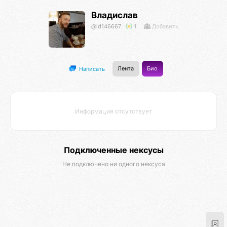
Владислав
@id146667
1
Добавить
Лента
Био
Написать
Информация отсутствует
Подключенные нексусы
Не подключено ни одного нексуса