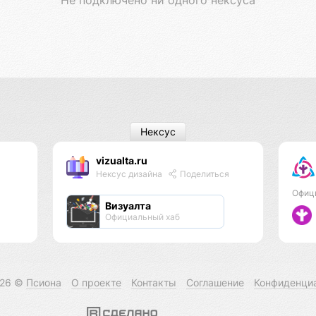
Нексус
vizualta.ru
Нексус дизайна
Поделиться
Офиц
Визуалта
Официальный хаб
026 ©
Псиона
О проекте
Контакты
Соглашение
Конфиденци