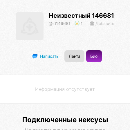
Неизвестный 146681
@id146681
1
Добавить
Лента
Био
Написать
Информация отсутствует
Подключенные нексусы
Не подключено ни одного нексуса