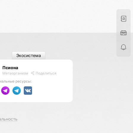
Экосистема
Псиона
Метаорганизм
Поделиться
иальные ресурсы:
альность