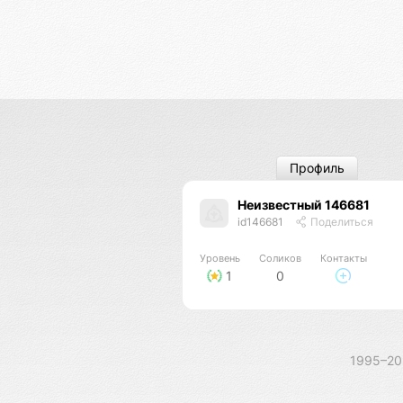
Профиль
Неизвестный 146681
id146681
Поделиться
Уровень
Соликов
Контакты
1
0
1995–2