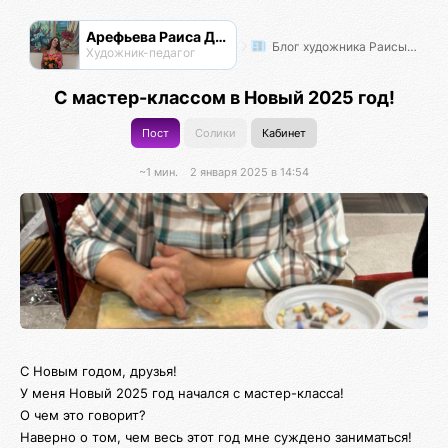
Арефьева Раиса Дмитриевна
Блог художника Раисы Арефьевой
Художник-педагог
С мастер-классом в Новый 2025 год!
Пост
Солики
Кабинет
~1 мин.
2 января 2025 в 14:54
С Новым годом, друзья!
У меня Новый 2025 год начался с мастер-класса!
О чем это говорит?
Наверно о том, чем весь этот год мне суждено заниматься!