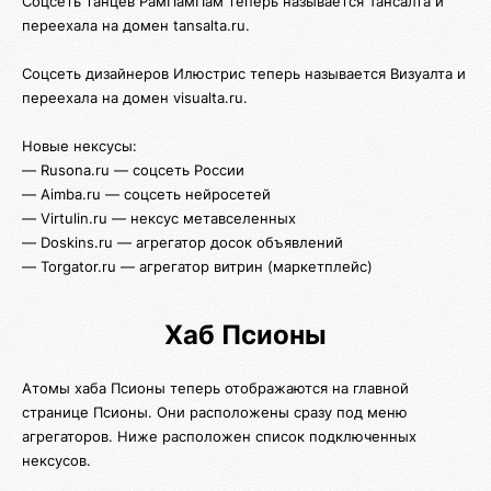
Соцсеть танцев РамПамПам теперь называется Тансалта и
переехала на домен tansalta.ru.
Соцсеть дизайнеров Илюстрис теперь называется Визуалта и
переехала на домен visualta.ru.
Новые нексусы:
— Rusona.ru — соцсеть России
— Aimba.ru — соцсеть нейросетей
— Virtulin.ru — нексус метавселенных
— Doskins.ru — агрегатор досок объявлений
— Torgator.ru — агрегатор витрин (маркетплейс)
Хаб Псионы
Атомы хаба Псионы теперь отображаются на главной
странице Псионы. Они расположены сразу под меню
агрегаторов. Ниже расположен список подключенных
нексусов.