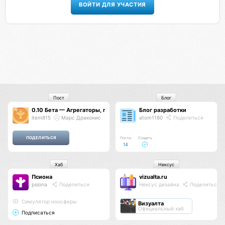
ВОЙТИ ДЛЯ УЧАСТИЯ
Пост
Блог
0.10 Бета — Агрегаторы, гринд-система, монеты, реферальная про
Блог разработки
item815
Марс Драконис
atom1180
Поделиться
Посты
Создать
14
Хаб
Нексус
Псиона
vizualta.ru
psiona
Поделиться
Нексус дизайна
Поделиться
Cимулятор ноосферы
Визуалта
Официальный хаб
Подписаться