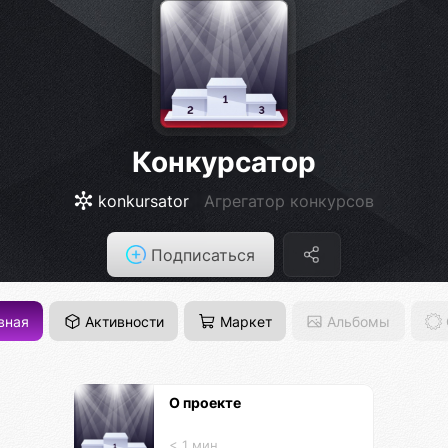
Конкурсатор
konkursator
Агрегатор конкурсов
Подписаться
вная
Активности
Маркет
Альбомы
О проекте
< 1 мин.