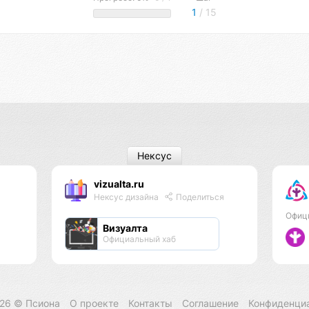
1
/ 15
Нексус
vizualta.ru
Нексус дизайна
Поделиться
Офиц
Визуалта
Официальный хаб
026 ©
Псиона
О проекте
Контакты
Соглашение
Конфиденци