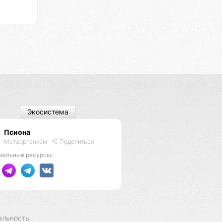
Экосистема
Псиона
Метаорганизм
Поделиться
иальные ресурсы:
альность