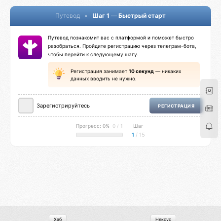
Путевод
•
Шаг 1
—
Быстрый старт
Путевод познакомит вас с платформой и поможет быстро
разобраться. Пройдите регистрацию через телеграм-бота,
чтобы перейти к следующему шагу.
Регистрация занимает
10 секунд
— никаких
данных вводить не нужно.
Зарегистрируйтесь
РЕГИСТРАЦИЯ
Прогресс: 0%
0 / 1
Шаг
1
/ 15
Хаб
Нексус