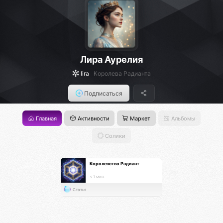
Лира Аурелия
lira
Королева Радианта
Подписаться
Главная
Активности
Маркет
Альбомы
Солики
Королевство Радиант
< 1 мин.
Статья