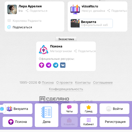
Лира Аурелия
vizualta.ru
lira
Поделиться
Нексус дизайна
Поделиться
Королева Радианта
Визуалта
Официальный хаб
Подписаться
Экосистема
Псиона
Метаорганизм
Поделиться
Официальные ресурсы:
1995–2026 ©
Псиона
О проекте
Контакты
Соглашение
Конфиденциальность
С нами КО 🕉️
Визуалта
Войти
Чаты
Гринд
Псиона
Регистрация
Дела
Кошелёк
Кабинет