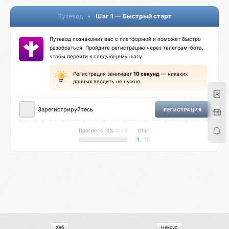
Путевод
•
Шаг 1
—
Быстрый старт
Путевод познакомит вас с платформой и поможет быстро
разобраться. Пройдите регистрацию через телеграм-бота,
чтобы перейти к следующему шагу.
Регистрация занимает
10 секунд
— никаких
данных вводить не нужно.
Зарегистрируйтесь
РЕГИСТРАЦИЯ
Прогресс: 0%
0 / 1
Шаг
1
/ 15
Хаб
Нексус