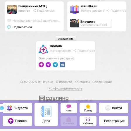
Выпускники МТЦ
vizualta.ru
mostren
Поделиться
Нексус дизайна
Поделиться
Неофициальный хаб выпускников
Визуалта
Официальный хаб
Подписаться
Экосистема
Псиона
Метаорганизм
Поделиться
Официальные ресурсы:
1995–2026 ©
Псиона
О проекте
Контакты
Соглашение
Конфиденциальность
С нами КО 🕉️
Визуалта
Войти
Чаты
Гринд
Псиона
Регистрация
Дела
Кошелёк
Кабинет