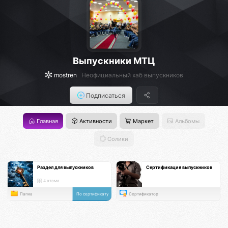
Выпускники МТЦ
mostren
Неофициальный хаб выпускников
Подписаться
Главная
Активности
Маркет
Альбомы
Солики
Раздел для выпускников
Сертификация выпускников
4 атома
Папка
По сертификату
Сертификатор