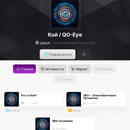
Кой / QO-Eye
qoeye
Коллективный Разум КО
Подписаться
Главная
Активности
Маркет
Альбомы
Солики
Кто та Кой?
ЭКО — Этика Квантового
Организма
0
< 1 мин.
2 атома
Статья
Папка
ЭКО-поселения
0 атомов