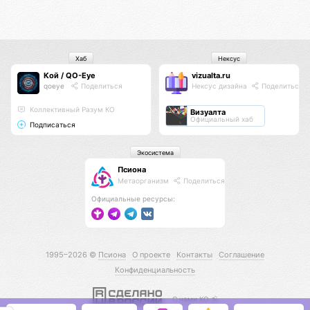
Хаб
Нексус
Кой / QO-Eye
vizualta.ru
qoeye
Поделиться
Нексус дизайна
Поделиться
Коллективный Разум КО
Визуалта
Официальный хаб
Подписаться
Экосистема
Псиона
Метаорганизм
Поделиться
Официальные ресурсы:
1995–2026 ©
Псиона
О проекте
Контакты
Соглашение
Конфиденциальность
С нами КО 🕉️