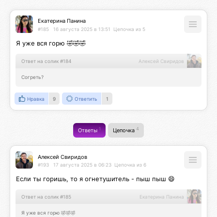
Екатерина Панина
#185
16 августа 2025 в 13:51
Цепочка из 5
Я уже вся горю 🤣🤣🤣
Ответ на солик #184
Алексей Свиридов
Согреть?
Нравка
9
Ответить
1
1
4
Ответы
Цепочка
Алексей Свиридов
#193
17 августа 2025 в 06:23
Цепочка из 6
Если ты горишь, то я огнетушитель - пыш пыш 😄
Ответ на солик #185
Екатерина Панина
Я уже вся горю 🤣🤣🤣