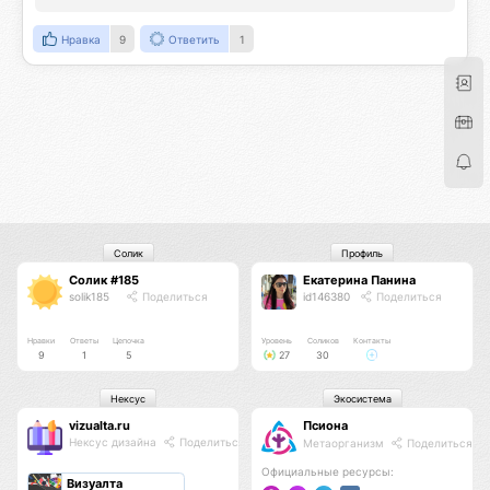
Нравка
9
Ответить
1
Солик
Профиль
Солик #185
Екатерина Панина
solik185
Поделиться
id146380
Поделиться
Нравки
Ответы
Цепочка
Уровень
Соликов
Контакты
9
1
5
27
30
Нексус
Экосистема
vizualta.ru
Псиона
Нексус дизайна
Поделиться
Метаорганизм
Поделиться
Официальные ресурсы:
Визуалта