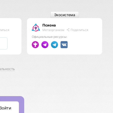
Экосистема
Псиона
Метаорганизм
Поделиться
литься
Официальные ресурсы:
альность
Войти