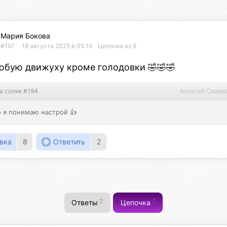
Мария Бокова
#197
18 августа 2025 в 05:10
Цепочка из 8
любую движуху кроме голодовки 🤣🤣🤣
а солик #194
Алексей Свири
о я понимаю настрой 👍
вка
8
Ответить
2
2
7
Ответы
Цепочка