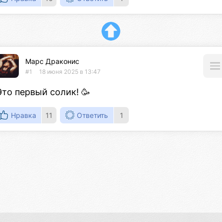
Марс Драконис
#1
18 июня 2025 в 13:47
Это первый солик! 🥳
Нравка
11
Ответить
1