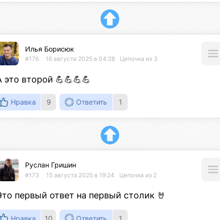
Илья Борисюк
#176
16 августа 2025 в 04:28
Цепочка из 3
А это второй 💪💪💪💪
Нравка
9
Ответить
1
Руслан Гришин
#173
15 августа 2025 в 19:24
Цепочка из 2
Это первый ответ на первый столик 🤘
Нравка
10
Ответить
1