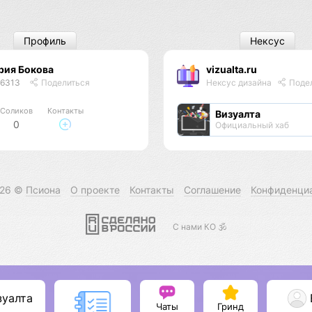
Профиль
Нексус
рия Бокова
vizualta.ru
46313
Поделиться
Нексус дизайна
Поде
Соликов
Контакты
Визуалта
0
Официальный хаб
026 ©
Псиона
О проекте
Контакты
Соглашение
Конфиденци
С нами КО 🕉️
зуалта
Чаты
Гринд