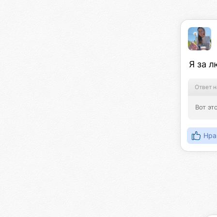
Я за 
Ответ н
Вот эт
Нра