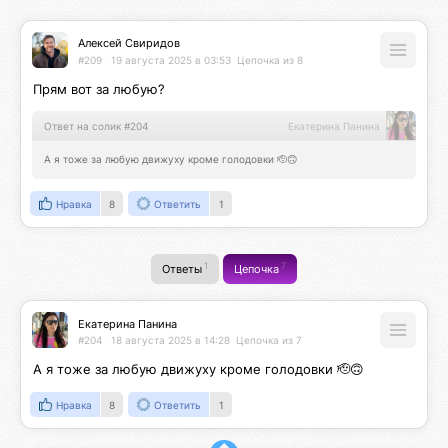
Алексей Свиридов
#209
19 августа 2025 в 03:53
Цепочка из 8
Прям вот за любую?
Ответ на солик #204
Екатерина Панина
А я тоже за любую движуху кроме голодовки 🫡🙃
Нравка
8
Ответить
1
1
7
Ответы
Цепочка
Екатерина Панина
#204
18 августа 2025 в 14:28
Цепочка из 7
А я тоже за любую движуху кроме голодовки 🫡🙃
Нравка
8
Ответить
1