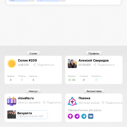
Солик
Профиль
Солик #209
Алексей Свиридов
solik209
Поделиться
id146468
Поделиться
Нравки
Ответы
Цепочка
Уровень
Соликов
Контакты
8
1
8
35
21
Нексус
Экосистема
vizualta.ru
Псиона
Нексус дизайна
Поделиться
Метаорганизм
Поделиться
Официальные ресурсы:
Визуалта
Официальный хаб