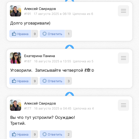
Алексей Свиридов
#191
17 августа 2025 в 06:19
Цепочка из 6
Долго уговаривали)
Нравка
9
Ответить
1
Екатерина Панина
#187
16 августа 2025 в 13:55
Цепочка из 5
Уговорили.  Записывайте четвертой 💃🙈☺️
Нравка
9
Ответить
3
Алексей Свиридов
#177
16 августа 2025 в 04:45
Цепочка из 4
Вы что тут устроили? Осуждаю!

Третий.
Нравка
9
Ответить
2