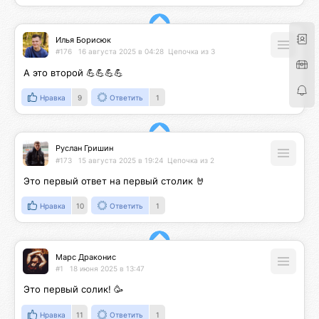
Илья Борисюк
#176
16 августа 2025 в 04:28
Цепочка из 3
А это второй 💪💪💪💪
Нравка
9
Ответить
1
Руслан Гришин
#173
15 августа 2025 в 19:24
Цепочка из 2
Это первый ответ на первый столик 🤘
Нравка
10
Ответить
1
Марс Драконис
#1
18 июня 2025 в 13:47
Это первый солик! 🥳
Нравка
11
Ответить
1