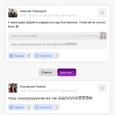
Алексей Свиридов
#210
19 августа 2025 в 03:56
Цепочка из 7
У меня идея! Давайте издеваться над Екатериной, чтобы ей не скучно 
было 😄
Ответ на солик #203
Екатерина Панина
Нууу скууууууууучнаа же так 🥱🥱🫠🫠🫠🙃😇😇😇🫣
Нравка
8
Ответить
1
1
6
Ответы
Цепочка
Екатерина Панина
#203
18 августа 2025 в 14:27
Цепочка из 6
Нууу скууууууууучнаа же так 🥱🥱🫠🫠🫠🙃😇😇😇🫣
Нравка
8
Ответить
1