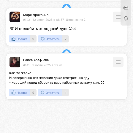
Марс Драконис
#142
12 июля 2025 в 08:57
Цепочка из 2
💯 И полюбить холодный душ 😊🚿
Нравка
9
Ответить
2
Раиса Арефьева
#141
9 июля 2025 в 13:26
Как-то жарко!

И совершенно нет желания даже смотреть на еду! 

- хороший повод сбросить пару набранных за зиму кило👍🏻
Нравка
9
Ответить
1