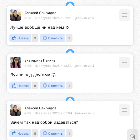
Алексей Свиридов
#192
17 августа 2025 в 06:21
Цепочка из 5
Лучше вообще ни над кем ☺️
Нравка
9
Ответить
1
Екатерина Панина
#186
16 августа 2025 в 13:53
Цепочка из 4
Лучше над другими 🤣
Нравка
8
Ответить
1
Алексей Свиридов
#182
16 августа 2025 в 05:04
Цепочка из 3
Зачем так над собой издеваться?
Нравка
8
Ответить
1