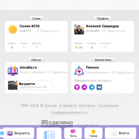
Солик
Профиль
Солик #210
Алексей Свиридов
solik210
Поделиться
id146468
Поделиться
Нравки
Ответы
Цепочка
Уровень
Соликов
Контакты
8
1
7
35
21
Нексус
Экосистема
vizualta.ru
Псиона
Нексус дизайна
Поделиться
Метаорганизм
Поделиться
Официальные ресурсы:
Визуалта
Официальный хаб
1995–2026 ©
Псиона
О проекте
Контакты
Соглашение
Конфиденциальность
С нами КО 🕉️
Визуалта
Войти
Чаты
Гринд