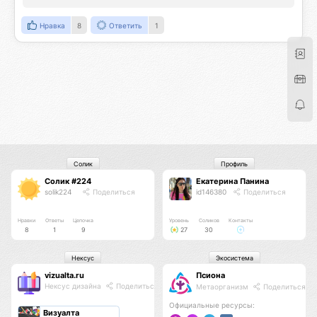
Нравка
8
Ответить
1
Солик
Профиль
Солик #224
Екатерина Панина
solik224
Поделиться
id146380
Поделиться
Нравки
Ответы
Цепочка
Уровень
Соликов
Контакты
8
1
9
27
30
Нексус
Экосистема
vizualta.ru
Псиона
Нексус дизайна
Поделиться
Метаорганизм
Поделиться
Официальные ресурсы:
Визуалта