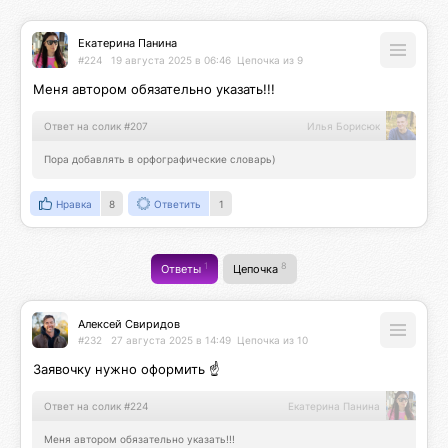
Екатерина Панина
#224
19 августа 2025 в 06:46
Цепочка из 9
Меня автором обязательно указать!!!
Ответ на солик #207
Илья Борисюк
Пора добавлять в орфографические словарь)
Нравка
8
Ответить
1
1
8
Ответы
Цепочка
Алексей Свиридов
#232
27 августа 2025 в 14:49
Цепочка из 10
Заявочку нужно оформить ☝️
Ответ на солик #224
Екатерина Панина
Меня автором обязательно указать!!!