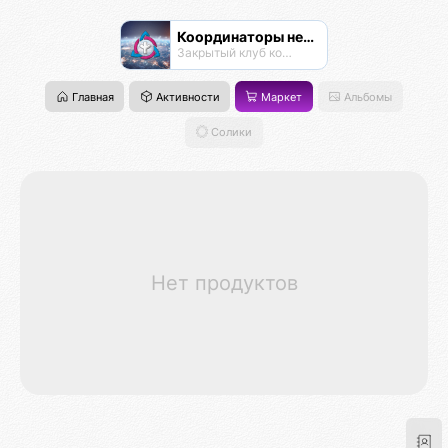
Координаторы нексусов
Закрытый клуб координаторов
Главная
Активности
Маркет
Альбомы
Солики
Нет продуктов