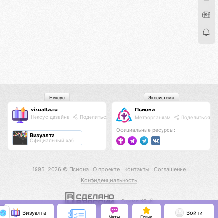
Нексус
Экосистема
vizualta.ru
Псиона
Нексус дизайна
Поделиться
Метаорганизм
Поделиться
Официальные ресурсы:
Визуалта
Официальный хаб
1995–2026 ©
Псиона
О проекте
Контакты
Соглашение
Конфиденциальность
С нами КО 🕉️
Визуалта
Войти
Чаты
Гринд