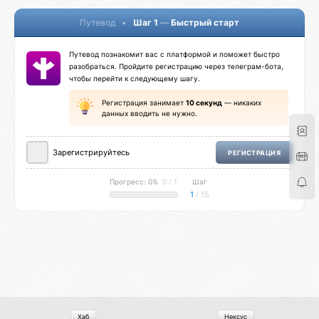
Путевод
•
Шаг 1
—
Быстрый старт
Путевод познакомит вас с платформой и поможет быстро
разобраться. Пройдите регистрацию через телеграм-бота,
чтобы перейти к следующему шагу.
Регистрация занимает
10 секунд
— никаких
данных вводить не нужно.
Зарегистрируйтесь
РЕГИСТРАЦИЯ
Прогресс: 0%
0 / 1
Шаг
1
/ 15
Хаб
Нексус