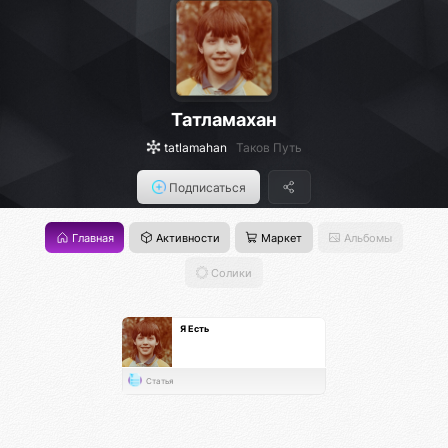
Татламахан
tatlamahan
Таков Путь
Подписаться
Главная
Активности
Маркет
Альбомы
Солики
Я Есть
Статья