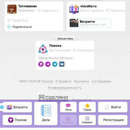
Татламахан
vizualta.ru
tatlamahan
Поделиться
Нексус дизайна
Поделиться
Таков Путь
Визуалта
Официальный хаб
Подписаться
Экосистема
Псиона
Метаорганизм
Поделиться
Официальные ресурсы:
1995–2026 ©
Псиона
О проекте
Контакты
Соглашение
Конфиденциальность
С нами КО 🕉️
Визуалта
Войти
Чаты
Гринд
Псиона
Регистрация
Дела
Кошелёк
Кабинет