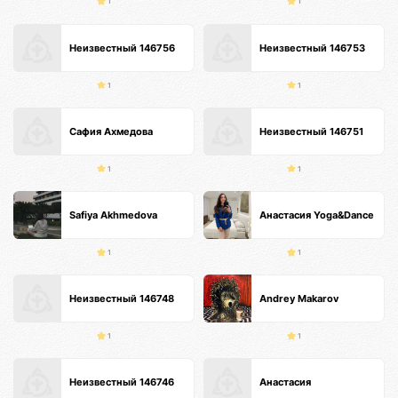
1
1
Неизвестный 146756
Неизвестный 146753
1
1
Сафия Ахмедова
Неизвестный 146751
1
1
Safiya Akhmedova
Анастасия Yoga&Dance
1
1
Неизвестный 146748
Andrey Makarov
1
1
Неизвестный 146746
Анастасия