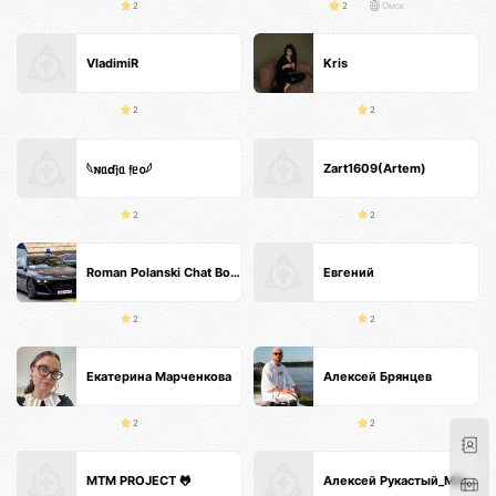
2
2
Омск
VladimiR
Kris
2
2
Zart1609(Artem)
𓆩𐌽ᥲɗ𝔧ᥲ 𝔣ᥱ᧐𓆪
2
2
Roman Polanski Chat Bot GPT GXII
Евгений
2
2
Екатерина Марченкова
Алексей Брянцев
2
2
MTM PROJECT 🐸
Алексей Рукастый_МАССАЖИСТ