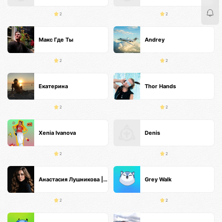
2
2
Макс Где Ты
Andrey
2
2
Екатерина
Thor Hands
2
2
Xenia Ivanova
Denis
2
2
Анастасия Лушникова | Основатель TS
Grey Walk
2
2