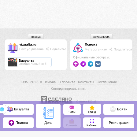
Нексус
Экосистема
vizualta.ru
Псиона
Нексус дизайна
Поделиться
Метаорганизм
Поделиться
Официальные ресурсы:
Визуалта
Официальный хаб
1995–2026 ©
Псиона
О проекте
Контакты
Соглашение
Конфиденциальность
С нами КО 🕉️
Визуалта
Войти
Чаты
Гринд
Псиона
Регистрация
Дела
Кошелёк
Кабинет