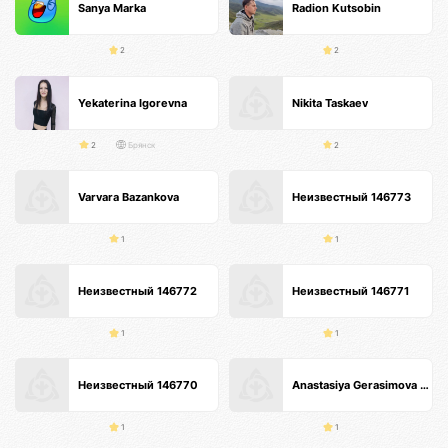
Sanya Marka
Radion Kutsobin
2
2
Yekaterina Igorevna
Nikita Taskaev
2
Брянск
2
Varvara Bazankova
Неизвестный 146773
1
1
Неизвестный 146772
Неизвестный 146771
1
1
Неизвестный 146770
Anastasiya Gerasimova Анти-кризисные продажи
1
1