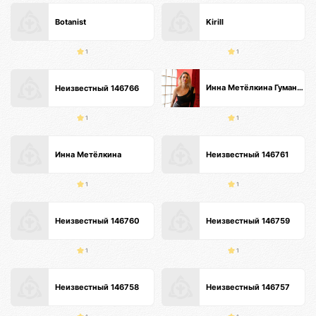
Botanist
Kirill
1
1
Инна Метёлкина Гуманистический Психолог Интегративный метод🕊️специалист по психосоматике
Неизвестный 146766
1
1
Инна Метёлкина
Неизвестный 146761
1
1
Неизвестный 146760
Неизвестный 146759
1
1
Неизвестный 146758
Неизвестный 146757