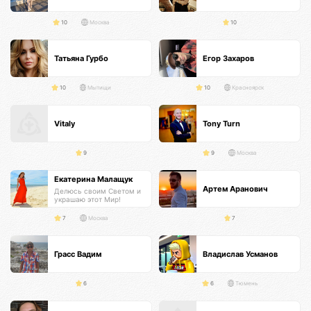
10
Москва
10
Татьяна Гурбо
Егор Захаров
10
Мытищи
10
Красноярск
Vitaly
Tony Turn
9
9
Москва
Екатерина Малащук
Артем Аранович
Делюсь своим Светом и
украшаю этот Мир!
7
Москва
7
Грасс Вадим
Владислав Усманов
6
6
Тюмень