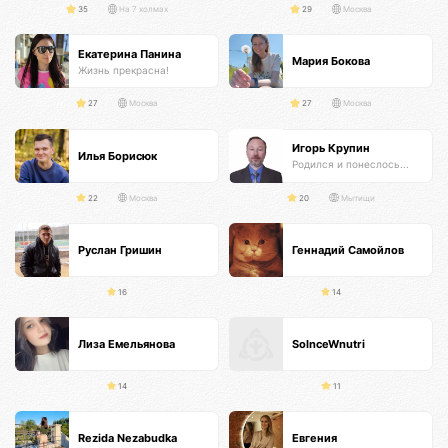
35
На 7 холмах
29
Москва
Екатерина Панина
Мария Бокова
Жизнь прекрасна!
27
Москва
27
Москва
Игорь Крупин
Илья Борисюк
Родился и понеслось...
22
Москва
20
Мытищи
Руслан Гришин
Геннадий Самойлов
16
14
Лиза Емельянова
SolnceWnutri
14
11
Rezida Nezabudka
Евгения