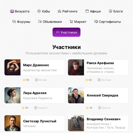
Визуалта
Хабы
Рейтинги
Афиши
Блоги
Форумы
Объявления
Маркет
Сертификаты
Участники
Участники
Пользователи экосистемы с наибольшим уровнем.
Раиса Арефьева
Марс Драконис
Принимаю заказы,
Архитектор экосистем
отправка в страну
получателя
60
Москва
60
Мытищи
Лира Аурелия
Алексей Свиридов
Королева Радианта
45
Радиант
35
Иркутск
Владимир Сенкевич
Светозар Лучистый
Альтруистичен /
Человек
Контрастен / Путь Творца
Самурая