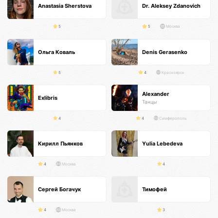
Anastasia Sherstova
Dr. Aleksey Zdanovich
5
5
Москва
Ольга Коваль
Denis Gerasenko
5
4
Красноярск
Alexander
Exlibris
Танцы
4
4
Симферополь
Кирилл Пьянков
Yulia Lebedeva
4
Москва
4
Сергей Богачук
Тимофей
4
Москва
3