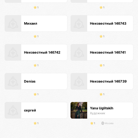
1
1
Михаил
Неизвестный 146743
1
1
Неизвестный 146742
Неизвестный 146741
1
1
Denias
Неизвестный 146739
1
1
Yana Uglitskih
сергей
Художник
1
1
Москва