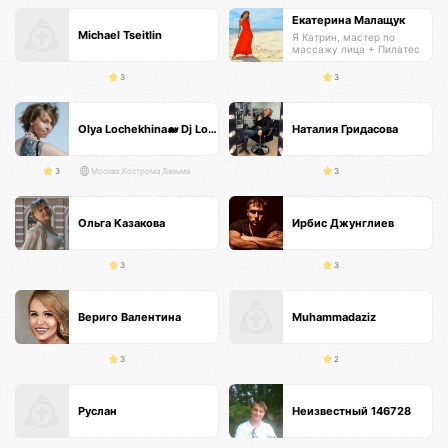
Екатерина Малащук
Michael Tseitlin
Я Катрин, мастер по
массажу лица + Пилатес
тренер
3
3
Olya Lochekhina🐋 Dj Loya
Наталия Гридасова
3
Москва,Кострома,Вязьма
3
Ольга Казакова
Ирбис Джунглиев
3
3
Вериго Валентина
Muhammadaziz
3
2
Руслан
Неизвестный 146728