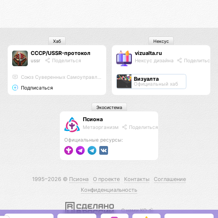
Хаб
Нексус
СССР/USSR-протокол
vizualta.ru
ussr
Поделиться
Нексус дизайна
Поделиться
Союз Суверенных Самоуправляемых Реестров
Визуалта
Официальный хаб
Подписаться
Экосистема
Псиона
Метаорганизм
Поделиться
Официальные ресурсы:
1995–2026 ©
Псиона
О проекте
Контакты
Соглашение
Конфиденциальность
С нами КО 🕉️