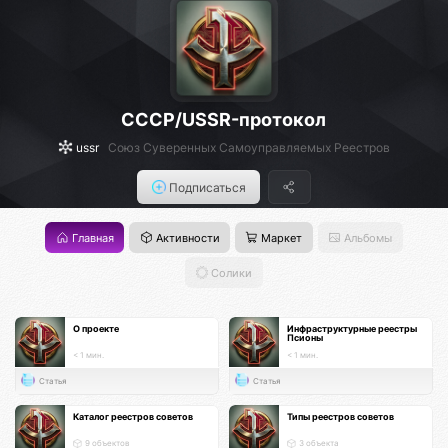
СССР/USSR-протокол
ussr
Союз Суверенных Самоуправляемых Реестров
Подписаться
Главная
Активности
Маркет
Альбомы
Солики
О проекте
Инфраструктурные реестры
Псионы
< 1 мин.
< 1 мин.
Статья
Статья
Каталог реестров советов
Типы реестров советов
9 объектов
3 объекта