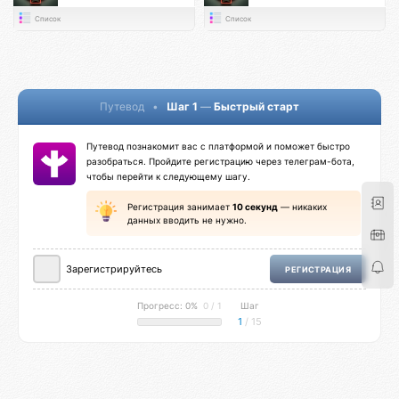
Список
Список
Путевод
•
Шаг 1
—
Быстрый старт
Путевод познакомит вас с платформой и поможет быстро
разобраться. Пройдите регистрацию через телеграм-бота,
чтобы перейти к следующему шагу.
Регистрация занимает
10 секунд
— никаких
данных вводить не нужно.
Зарегистрируйтесь
РЕГИСТРАЦИЯ
Прогресс: 0%
0 / 1
Шаг
1
/ 15