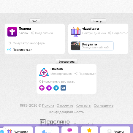
Хаб
Нексус
Псиона
vizualta.ru
psiona
Поделиться
Нексус дизайна
Поделиться
Cимулятор ноосферы
Визуалта
Официальный хаб
Подписаться
Экосистема
Псиона
Метаорганизм
Поделиться
Официальные ресурсы:
1995–2026 ©
Псиона
О проекте
Контакты
Соглашение
Конфиденциальность
С нами КО 🕉️
Визуалта
Войти