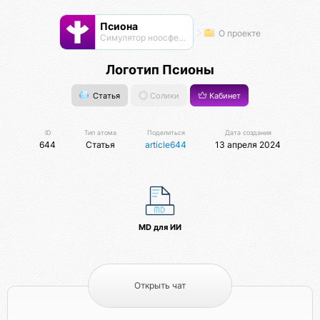
Псиона
О проекте
Cимулятор ноосферы
Логотип Псионы
Статья
Солики
Кабинет
ID
Тип атома
Поделиться
Дата создания
644
Статья
article644
13 апреля 2024
MD для ИИ
Открыть чат