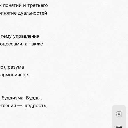
 понятий и третьего
ринятие дуальностей
стему управления
оцессами, а также
о), разума
 гармоничное
 буддизма: Будды,
етления — щедрость,