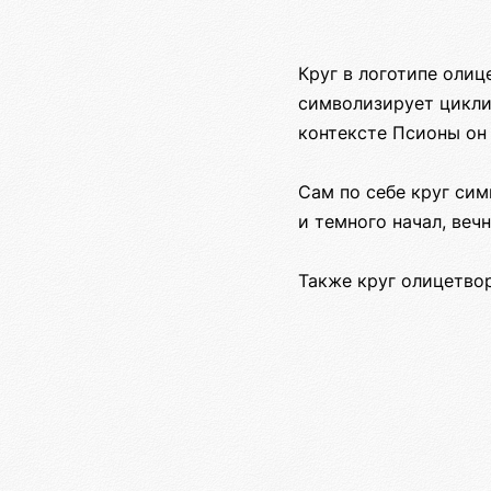
Круг в логотипе оли
символизирует цикли
контексте Псионы он
Сам по себе круг си
и темного начал, веч
Также круг олицетво