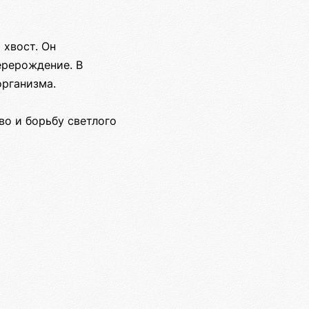
 хвост. Он
ерерождение. В
организма.
о и борьбу светлого