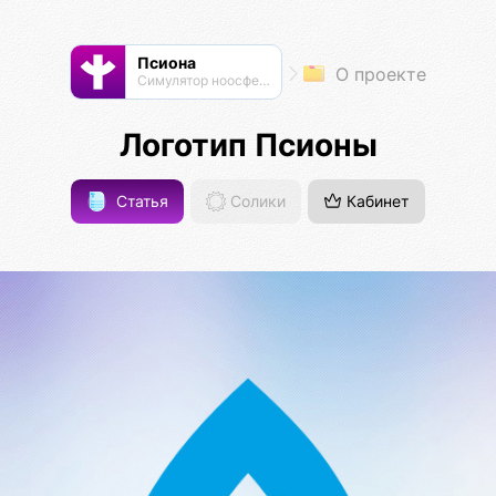
Псиона
О проекте
Cимулятор ноосферы
Логотип Псионы
Статья
Солики
Кабинет