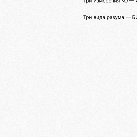
Три измерения КО — А
Три вида разума — Б