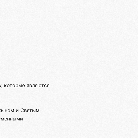
у, которые являются
 Сыном и Святым
ременными