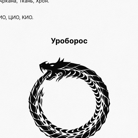
ркана, Ткань, Хрон.
ИО, ЦИО, КИО.
Уроборос