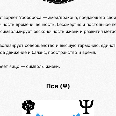
цетворяет Уробороса — змеи/дракона, поедающего свой
чность времени, вечность, бессмертие и постоянное п
 символизирует бесконечность жизни и развития мета
мволизирует совершенство и высшую гармонию, единств
ное движение и баланс, пространство и время.
ряет яйцо — символы жизни.
Пси (Ψ)