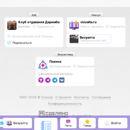
Хаб
Нексус
Клуб отдавания Даримба
vizualta.ru
darimba
Поделиться
Нексус дизайна
Поделиться
Волонтерский клуб Псионы
Визуалта
Официальный хаб
Подписаться
Экосистема
Псиона
Метаорганизм
Поделиться
Официальные ресурсы:
1995–2026 ©
Псиона
О проекте
Контакты
Соглашение
Конфиденциальность
С нами КО 🕉️
Визуалта
Войти
Чаты
Гринд