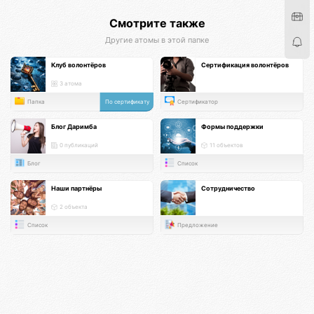
Смотрите также
Другие атомы в этой папке
Клуб волонтёров
Сертификация волонтёров
3 атома
Папка
По сертификату
Сертификатор
Блог Даримба
Формы поддержки
0 публикаций
11 объектов
Блог
Список
Наши партнёры
Сотрудничество
2 объекта
Список
Предложение