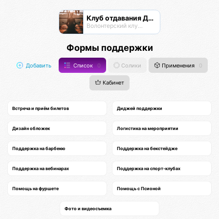
Клуб отдавания Даримба
Волонтерский клуб Псионы
Формы поддержки
Добавить
Список
0
Солики
Применения
0
Кабинет
Встреча и приём билетов
Диджей поддержки
Дизайн обложек
Логистика на мероприятии
Поддержка на барбекю
Поддержка на бекстейдже
Поддержка на вебинарах
Поддержка на спорт-клубах
Помощь на фуршете
Помощь с Псионой
Фото и видеосъемка