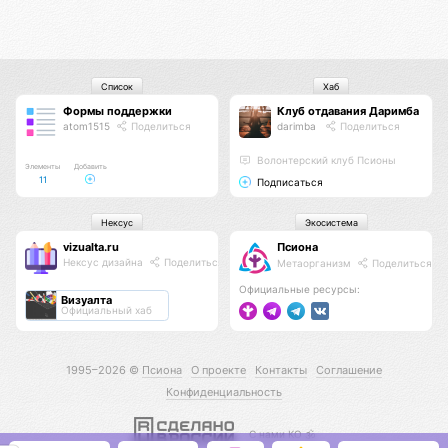
Список
Хаб
Формы поддержки
Клуб отдавания Даримба
atom1515
Поделиться
darimba
Поделиться
Волонтерский клуб Псионы
Элементы
Добавить
11
Подписаться
Нексус
Экосистема
vizualta.ru
Псиона
Нексус дизайна
Поделиться
Метаорганизм
Поделиться
Официальные ресурсы:
Визуалта
Официальный хаб
1995–2026 ©
Псиона
О проекте
Контакты
Соглашение
Конфиденциальность
С нами КО 🕉️