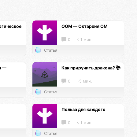
огическое
ООМ — Октархия ОМ
0
< 1 мин.
Статья
я —
Как приручить дракона? 🐉
0
~5 мин.
Статья
и
Польза для каждого
0
< 1 мин.
Статья