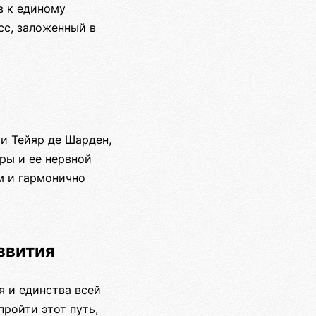
в к единому
сс, заложенный в
и Тейяр де Шарден,
ры и ее нервной
м и гармонично
звития
я и единства всей
пройти этот путь,