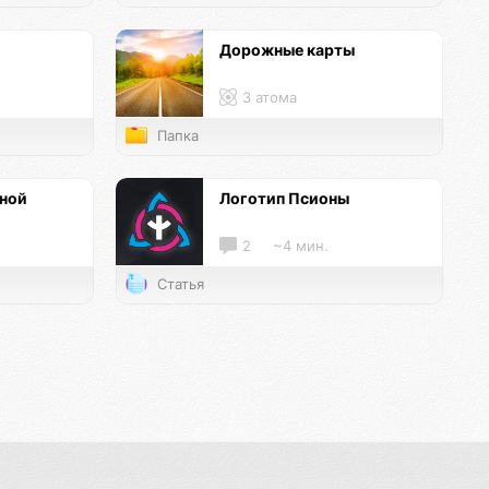
Дорожные карты
3 атома
Папка
нной
Логотип Псионы
2
~4 мин.
Статья