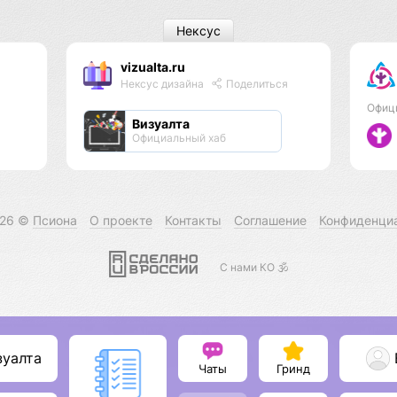
Нексус
vizualta.ru
Нексус дизайна
Поделиться
Офиц
Визуалта
Официальный хаб
026 ©
Псиона
О проекте
Контакты
Соглашение
Конфиденци
С нами КО 🕉️
зуалта
Чаты
Гринд