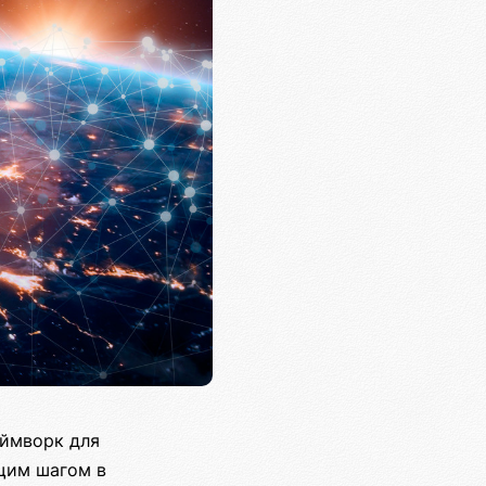
еймворк для
щим шагом в