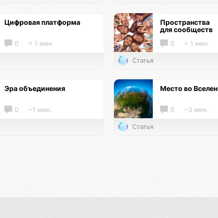
Цифровая платформа
Пространства
для сообществ
0
< 1 мин.
0
< 1 мин.
Статья
Эра объединения
Место во Вселе
0
~1 мин.
0
~3 мин.
Статья