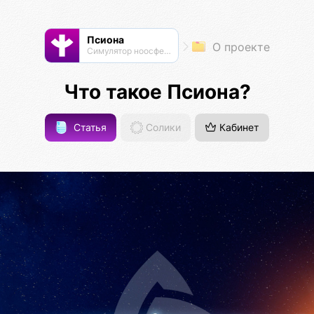
Псиона
О проекте
Cимулятор ноосферы
Что такое Псиона?
Статья
Солики
Кабинет