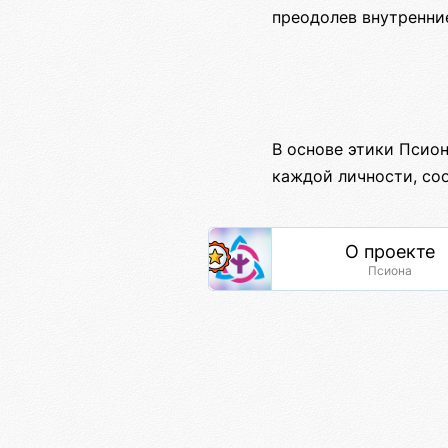
преодолев внутренни
В основе этики Псио
каждой личности, со
О проекте
Псиона