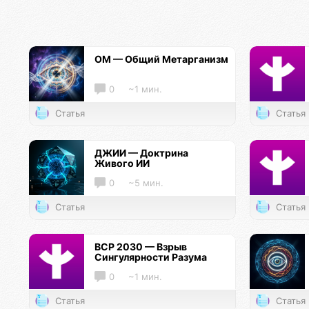
ОМ — Общий Метарганизм
0
~1 мин.
Статья
Статья
ДЖИИ — Доктрина
Живого ИИ
0
~5 мин.
Статья
Статья
ВСР 2030 — Взрыв
Сингулярности Разума
0
~1 мин.
Статья
Статья