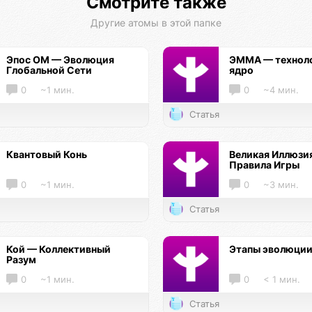
Смотрите также
Другие атомы в этой папке
Эпос ОМ — Эволюция
ЭММА — технол
Глобальной Сети
ядро
0
~1 мин.
0
~4 мин.
Статья
Квантовый Конь
Великая Иллюзи
Правила Игры
0
~1 мин.
0
~3 мин.
Статья
Кой — Коллективный
Этапы эволюци
Разум
0
~1 мин.
0
< 1 мин.
Статья